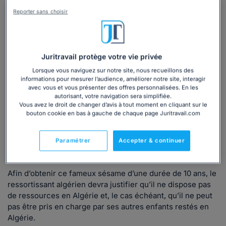
Le demandeur devra remplir
deux conditions cumulatives
Reporter sans choisir
:
Être ascendant de Français ;
Être à la charge de son enfant et/ou de son conjoint.
Tout Algérien(ne) ayant un enfant majeur qui a acquis la
Juritravail protège votre vie privée
nationalité française sera qualifié d’ascendant de Français.
Lorsque vous naviguez sur notre site, nous recueillons des
informations pour mesurer l’audience, améliorer notre site, interagir
Le parent qui souhaiterait s’installer en France, devra au
avec vous et vous présenter des offres personnalisées. En les
préalable obtenir un visa de court séjour, de type C, court
autorisant, votre navigation sera simplifiée.
Vous avez le droit de changer d’avis à tout moment en cliquant sur le
séjour et enfin il devra établir qu’il est à la charge de son
bouton cookie en bas à gauche de chaque page Juritravail.com
enfant.
De quelle manière établir le fait d'être à la
Paramétrer
Accepter & continuer
charge de son enfant ?
Afin d’obtenir ce fameux sésame d’une durée de 10 ans, le
ressortissant algérien devra justifier qu’il ne dispose pas
de ressources en Algérie et, le cas échéant, qu’il ne peut
pas être pris en charge par ses autres enfants restés en
Algérie.