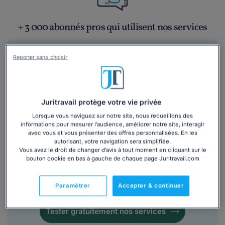
+ 3 000 abonnés pros qui utilisent nos services
Comparatif des tarifs des
abonnements
Reporter sans choisir
juridiques professionnels
Bénéficiez de notre accompagnement
juridique et trouvez rapidement les réponses à
Juritravail protège votre vie privée
vos questions.
Lorsque vous naviguez sur notre site, nous recueillons des
informations pour mesurer l’audience, améliorer notre site, interagir
Pour sécuriser leurs décisions en droit du travail, droit
avec vous et vous présenter des offres personnalisées. En les
autorisant, votre navigation sera simplifiée.
des affaires et fiscalité, de nombreuses PME optent
Vous avez le droit de changer d’avis à tout moment en cliquant sur le
aujourd’hui pour un abonnement juridique
bouton cookie en bas à gauche de chaque page Juritravail.com
professionnel. Mais entre les différentes LegalTech,
hotlines juridiques et cabinets d’avocats, quelle
Paramétrer
Accepter & continuer
solution choisir ?
Tester gratuitement nos services