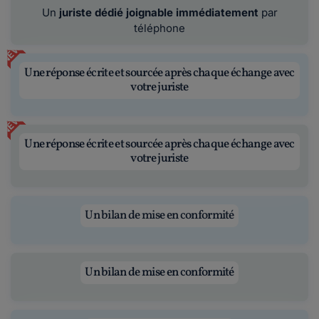
Un
juriste dédié joignable immédiatement
par
téléphone
NEW
Une réponse écrite et sourcée après chaque échange avec
votre juriste
NEW
Une réponse écrite et sourcée après chaque échange avec
votre juriste
Un bilan de mise en conformité
Un bilan de mise en conformité