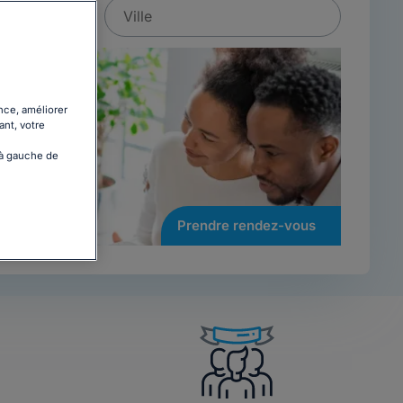
nce, améliorer
ant, votre
 à gauche de
Prendre rendez-vous