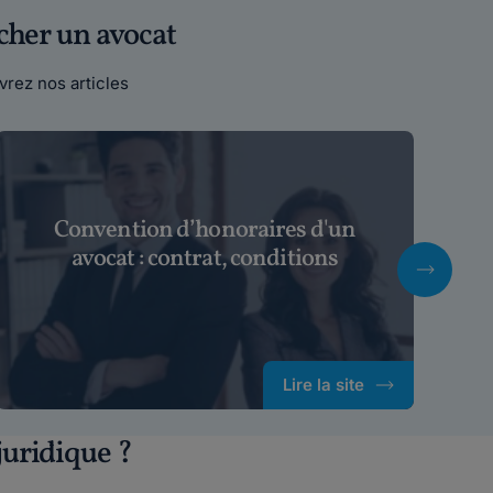
cher un avocat
rez nos articles
Convention d’honoraires d'un
U
avocat : contrat, conditions
Lire la site
uridique ?