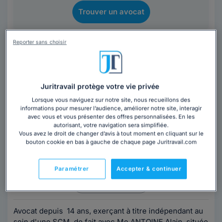
Trouver un avocat
Reporter sans choisir
Juritravail protège votre vie privée
Maître Vanessa ABOUT
Lorsque vous naviguez sur notre site, nous recueillons des
informations pour mesurer l’audience, améliorer notre site, interagir
avec vous et vous présenter des offres personnalisées. En les
Avocat au barreau de Saint Denis de La
autorisant, votre navigation sera simplifiée.
Réunion
Vous avez le droit de changer d’avis à tout moment en cliquant sur le
La Réunion
,
Saint-Denis de la Réunion, 97400
bouton cookie en bas à gauche de chaque page Juritravail.com
28 années d'expérience
Paramétrer
Accepter & continuer
Contacter cet avocat
Avocat depuis 14 ans, exerçant à titre indépendant au
sein d'une SCM, de fait avec Me ANTOINE Alain, située