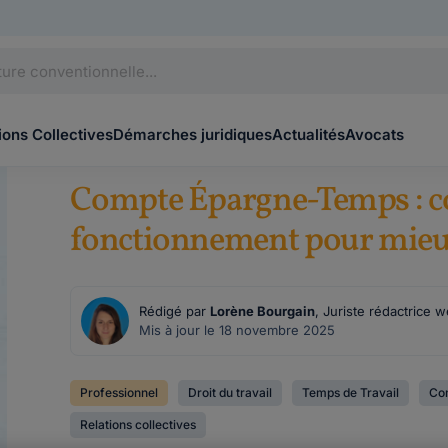
ons Collectives
Démarches juridiques
Actualités
Avocats
Compte Épargne-Temps : 
fonctionnement pour mieux 
Rédigé par
Lorène Bourgain
, Juriste rédactrice 
Mis à jour le 18 novembre 2025
Professionnel
Droit du travail
Temps de Travail
Co
Relations collectives