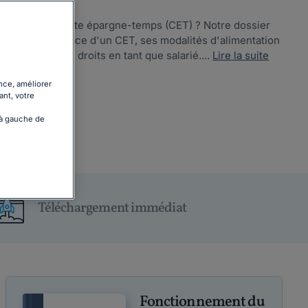
ogez sur le compte épargne-temps (CET) ? Notre dossier
e de mise en place d'un CET, ses modalités d'alimentation
mployeur et vos droits en tant que salarié....
Lire la suite
nce, améliorer
ant, votre
 à gauche de
Téléchargement immédiat
Fonctionnement du