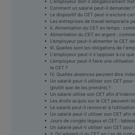
L'employeur doit-il obligatoirement me
Comment un salarié peut-il demander l
Le dispositif du CET peut-il exclure cert
Les entreprises de travail temporaire p
II. Alimentation du CET en temps : co
Alimentation du CET en argent : comme
L’employeur peut-il alimenter le CET de
III. Quelles sont les obligations de l'e
L'employeur peut-il s'opposer à ce que
L’employeur peut-il faire une utilisatio
le CET ?
IV. Quelles absences peuvent être ind
Un salarié peut-il utiliser son CET pou
(plutôt que de les prendre) ?
Un salarié utilise son CET afin d'indem
Les droits acquis sur le CET peuvent-ils 
Le salarié peut-il renoncer à l’utilisati
Un salarié peut-il utiliser son CET afin
Jours de congés légaux et CET : tableau
Un salarié peut-il utiliser son CET pour 
V. Qu'advient-il du CET en cas de ruptur