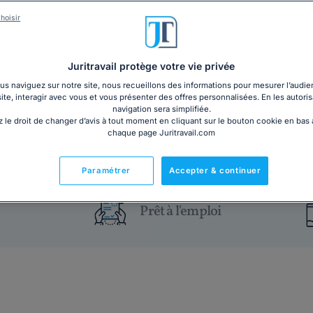
hoisir
Vous êtes salarié ou employeur, et vous vous interr
rédigé par des juristes vous informe sur la procédur
et d'utilisation, ainsi que vos obligations en tant qu'e
Juritravail protège votre vie privée
s naviguez sur notre site, nous recueillons des informations pour mesurer l’audie
25€ HT
Ajouter au panier
site, interagir avec vous et vous présenter des offres personnalisées. En les autoris
navigation sera simplifiée.
 le droit de changer d’avis à tout moment en cliquant sur le bouton cookie en bas
chaque page Juritravail.com
Paramétrer
Accepter & continuer
Prêt à l'emploi