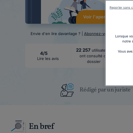
Reporter sans c
Voir l'aperçu
Envie d'en lire davantage ? |
Abonnez-vous
Lorsque vou
notre 
22 257
utilisateurs
Vous avez
4/5
ont consulté ce
Lire les avis
dossier
Rédigé par un juriste
En bref