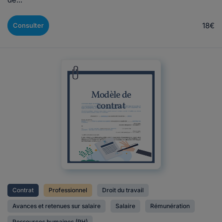
18€
Consulter
Modèle de
contrat
Contrat
Professionnel
Droit du travail
Avances et retenues sur salaire
Salaire
Rémunération
Ressources humaines (RH)