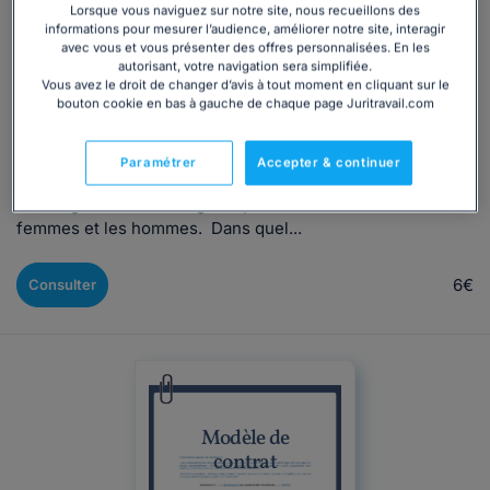
femmes/hommes
Lorsque vous naviguez sur notre site, nous recueillons des
informations pour mesurer l’audience, améliorer notre site, interagir
Rédigé par Alexandra Marion, mis à jour le 07/08/2026
avec vous et vous présenter des offres personnalisées. En les
autorisant, votre navigation sera simplifiée.
Notre modèle d'accord sur l'égalité professionnelle pour
Vous avez le droit de changer d’avis à tout moment en cliquant sur le
bouton cookie en bas à gauche de chaque page Juritravail.com
vous aider à être en conformité Dans les entreprises où
sont constituées une ou plusieurs sections syndicales
d'organisations représentatives, l'employeur a l’obligation
Paramétrer
Accepter & continuer
légale d’engager, au moins une fois tous les quatre ans,
une négociation sur l'égalité professionnelle entre les
femmes et les hommes. Dans quel...
6€
Consulter
Modèle de
contrat