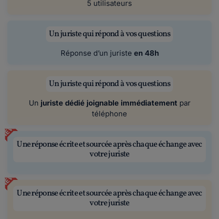
5 utilisateurs
Un juriste qui répond à vos questions
Réponse d’un juriste
en 48h
Un juriste qui répond à vos questions
Un
juriste dédié joignable immédiatement
par
téléphone
NEW
Une réponse écrite et sourcée après chaque échange avec
votre juriste
NEW
Une réponse écrite et sourcée après chaque échange avec
votre juriste