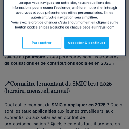
Lorsque vous naviguez sur notre site, nous recueillons des
applicable, pourboires, trop-perçu, etc.)
informations pour mesurer l’audience, améliorer notre site, interagir
avec vous et vous présenter des offres personnalisées. En les
autorisant, votre navigation sera simplifiée.
À quoi correspond la rémunération minimum d'un salarié ?
Vous avez le droit de changer d’avis à tout moment en cliquant sur le
Quelle est la
réglementation applicable
en la matière ?
bouton cookie en bas à gauche de chaque page Juritravail.com
Quelles sont les
sanctions encourues
en cas de non-
respect de la réglementation sur la rémunération ?
Paramétrer
Accepter & continuer
Comment procéder en cas de
versement par erreur d'un
trop-perçu
ou d'une prime ? Comment rémunérer un
salarié au
pourboire
? Ces pourboires sont-ils exonérés
de
cotisations et de contributions sociales
en 2026 ?
📍Connaître le montant du SMIC brut 2026
(horaire, mensuel, annuel)
Quel est le montant du
SMIC à appliquer en 2026
? Quels
sont les
taux applicables
aux jeunes travailleurs, aux
apprentis, ou aux salariés en contrat de
professionnalisation ? Quels éléments faut-il prendre en