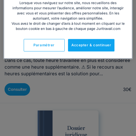
les erreurs !
Lorsque vous naviguez sur notre site, nous recueillons des
informations pour mesurer l’audience, améliorer notre site, interagir
avec vous et vous présenter des offres personnalisées. En les
Rédigé par Clémence Gosset, mis à jour le 30/06/2026
autorisant, votre navigation sera simplifiée.
Vous avez le droit de changer d’avis à tout moment en cliquant sur le
bouton cookie en bas à gauche de chaque page Juritravail.com
Le non-respect de la réglementation des heures
supplémentaires vous expose à des sanctions ! Il n'est pas
Paramétrer
Accepter & continuer
rare qu'à la demande de l'employeur, un salarié soit
amené à travailler au-delà de la durée légale du travail.
Dans ce cas, toute heure travaillée en plus est considérée
comme une heure supplémentaire. ⚠ Si le recours aux
heures supplémentaires est la solution pour...
30€
Consulter
Dossier
juridique