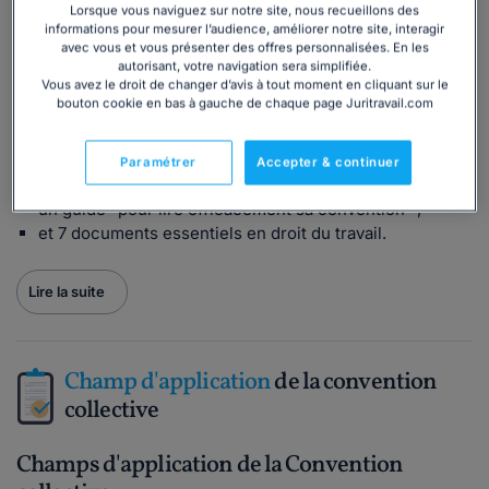
Lorsque vous naviguez sur notre site, nous recueillons des
d'entreprises.
informations pour mesurer l’audience, améliorer notre site, interagir
avec vous et vous présenter des offres personnalisées. En les
Disponible en format livre ou PDF,
vous choisissez le
autorisant, votre navigation sera simplifiée.
format qui vous convient le mieux
: vous gagnez en
Vous avez le droit de changer d’avis à tout moment en cliquant sur le
efficacité, quel que soit votre secteur d'activité.
bouton cookie en bas à gauche de chaque page Juritravail.com
Le + :
Paramétrer
Accepter & continuer
Nos conventions contiennent :
un guide "pour lire efficacement sa convention" ;
et 7 documents essentiels en droit du travail.
Lire la suite
Champ d'application
de la convention
collective
Champs d'application de la Convention