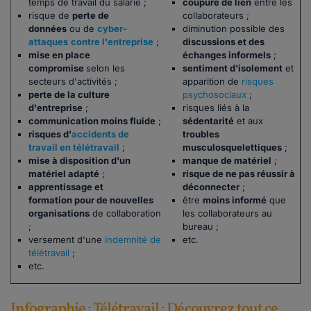
temps de travail du salarié ;
coupure de lien
entre les
risque de
perte de
collaborateurs ;
données
ou de
cyber-
diminution possible des
attaques
contre l'entreprise
;
discussions et des
mise en place
échanges informels
;
compromise
selon les
sentiment d'isolement
et
secteurs d'activités ;
apparition de
risques
perte de la culture
psychosociaux
;
d'entreprise
;
risques liés à la
communication moins fluide
;
sédentarité
et aux
risques d'
accidents de
troubles
travail en télétravail
;
musculosquelettiques
;
mise à disposition d'un
manque de matériel
;
matériel adapté
;
risque de ne pas réussir à
apprentissage et
déconnecter
;
formation pour de nouvelles
être
moins informé
que
organisations
de collaboration
les collaborateurs au
;
bureau ;
versement d'une
indemnité de
etc.
télétravail
;
etc.
Infographie : Télétravail : Découvrez tout ce