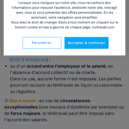
Lorsque vous naviguez sur notre site, nous recueillons des
Étape 1 - Définir le support et les modalités de
informations pour mesurer l’audience, améliorer notre site, interagir
mise en place du télétravail ou du travail à
avec vous et vous présenter des offres personnalisées. En les
autorisant, votre navigation sera simplifiée.
distance
Vous avez le droit de changer d’avis à tout moment en cliquant sur le
bouton cookie en bas à gauche de chaque page Juritravail.com
Le télétravail peut être mis en place dans le cadre :
d'un
accord collectif
;
Paramétrer
Accepter & continuer
ou, à défaut, d'une
charte
élaborée unilatéralement par
l'employeur après avis du comité social et économique
(
CSE d'entreprise
) ;
ou d'un
accord entre l'employeur et le salarié
, en
l'absence d'accord collectif ou de charte.
Dans ce cas, aucune forme n'est imposée. Les parties
pourront recourir au télétravail de façon occasionnelle
ou régulière.
💡
Bon à savoir
:
en cas de
circonstances
exceptionnelles
(une menace d'épidémie par exemple) ou
de
force majeure
, le télétravail peut être imposé sans
l'accord des salariés.