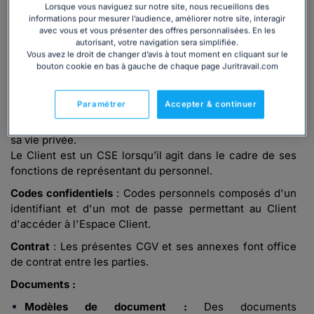
Lorsque vous naviguez sur notre site, nous recueillons des
de JURITRAVAIL (abonnement, achat d’un Produit ou un
informations pour mesurer l’audience, améliorer notre site, interagir
Service) et de son contenu.
avec vous et vous présenter des offres personnalisées. En les
autorisant, votre navigation sera simplifiée.
Client
: Toute personne, physique ou morale, ayant
Vous avez le droit de changer d’avis à tout moment en cliquant sur le
souscrit à un Abonnement, acheté un Produit ou un
bouton cookie en bas à gauche de chaque page Juritravail.com
Service proposé par JURITRAVAIL.
Le Client est un Professionnel lorsqu’il agit dans le cadre
Paramétrer
Accepter & continuer
et pour les besoins de son activité professionnelle.
Le Client est un Particulier lorsqu’il agit dans le cadre de
sa vie privée.
Le Client est un CSE lorsqu’il agit dans le cadre de ses
fonctions de représentant du personnel.
Codes confidentiels
: Codes personnels composés d'un
identifiant et d'un mot de passe permettant au Client
d'accéder à l'Espace Client.
Contrat
: Les présentes CGV et ses annexes font office
de contrat entre les parties.
Documents :
Modèles de document :
Des documents