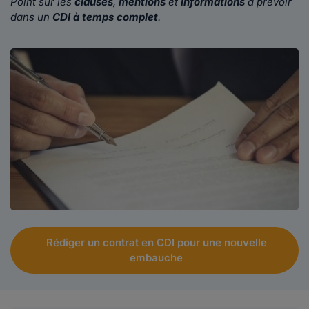
Point sur les
clauses
,
mentions
et
informations
à prévoir
dans un
CDI à temps complet
.
Rédiger un contrat en CDI pour une nouvelle
embauche