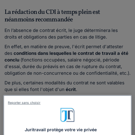
La rédaction du CDI à temps plein est
néanmoins recommandée
En l’absence de contrat écrit, le juge déterminera les
droits et obligations des parties en cas de litige.
En effet, en matière de preuve, l'écrit permet d'attester
des
conditions dans lesquelles le contrat de travail a été
conclu
(fonctions occupées, salaire négocié, période
d'essai, durée du préavis en cas de rupture du contrat,
obligation de non-concurrence ou de confidentialité, etc.).
De plus, certaines modalités du contrat ne sont valables
que si elles font l'objet d'un
écrit
.
📌
Exemple
: aucune période d'essai n'est valable si elle
Reporter sans choisir
n'est pas inscrite dans une clause spécifique du contrat
de travail. La clause doit faire mention de la durée de la
période d'essai qui doit respecter les dispositions légales.
Juritravail protège votre vie privée