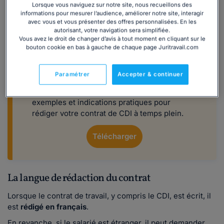
Lorsque vous naviguez sur notre site, nous recueillons des
informations pour mesurer l’audience, améliorer notre site, interagir
avec vous et vous présenter des offres personnalisées. En les
autorisant, votre navigation sera simplifiée.
Vous avez le droit de changer d’avis à tout moment en cliquant sur le
bouton cookie en bas à gauche de chaque page Juritravail.com
CDI à temps plein : notre modèle prêt à
l'emploi
Paramétrer
Accepter & continuer
Ce modèle, élaboré par nos juristes, vous
fournit toutes les informations nécessaires,
exemples et indications pratiques pour
rédiger votre contrat de CDI à temps plein.
Télécharger
La langue de rédaction du contrat
Lorsque le contrat de travail, y compris le CDI, est écrit, il
est
rédigé en français
.
En revanche, si le salarié est étranger, il peut demander