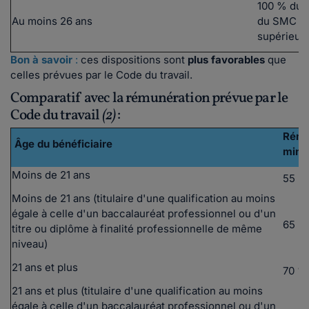
100 % du 
Au moins 26 ans
du SMC si
supérieur
Bon à savoir
:
ces dispositions sont
plus favorables
que
celles prévues par le Code du travail.
Comparatif avec la rémunération prévue par le
Code du travail
(2)
:
Rému
Âge du bénéficiaire
mini
Moins de 21 ans
55 %
Moins de 21 ans (titulaire d'une qualification au moins
égale à celle d'un baccalauréat professionnel ou d'un
65 %
titre ou diplôme à finalité professionnelle de même
niveau)
21 ans et plus
70 %
21 ans et plus (titulaire d'une qualification au moins
égale à celle d'un baccalauréat professionnel ou d'un