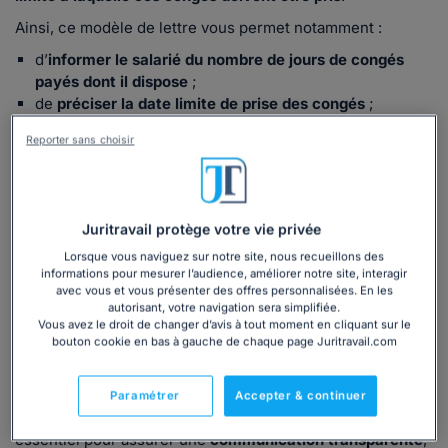
Ainsi, ce modèle de lettre vous permet notamment :
d’
informer le salarié du nombre de jours de congés
payés dont il dispose
;
de
préciser la date limite de prise des congés
;
d’
être en conformité avec la législation en vigueur
;
Reporter sans choisir
de
personnaliser facilement le courrier
selon votre
situation.
Notre
modèle de lettre d’information sur les congés
payés après un arrêt de travail
a été rédigé par des
Juritravail protège votre vie privée
juristes en droit du travail
afin de vous permettre de
Lorsque vous naviguez sur notre site, nous recueillons des
respecter cette obligation simplement et sans risque
informations pour mesurer l’audience, améliorer notre site, interagir
d’erreur.
avec vous et vous présenter des offres personnalisées. En les
autorisant, votre navigation sera simplifiée.
Vous avez le droit de changer d’avis à tout moment en cliquant sur le
Quand utiliser notre modèle de lettre ?
bouton cookie en bas à gauche de chaque page Juritravail.com
Utilisez ce modèle à chaque
retour d’un salarié après un
arrêt de travail
(maladie ou accident), lorsque vous devez
Paramétrer
Accepter & continuer
l’
informer de ses droits à congés payés
. Ce document est
essentiel pour assurer une
communication transparente
,