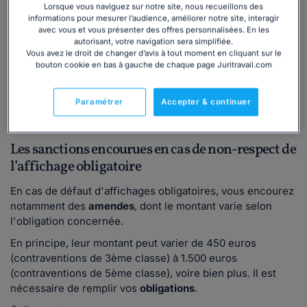
Lorsque vous naviguez sur notre site, nous recueillons des
adresse et numéro de téléphone du médecin du travail,
informations pour mesurer l’audience, améliorer notre site, interagir
de l'inspection du travail et le nom de l'inspecteur
avec vous et vous présenter des offres personnalisées. En les
compétent, du Défenseur des droits ;
autorisant, votre navigation sera simplifiée.
Vous avez le droit de changer d’avis à tout moment en cliquant sur le
adresse et numéro de téléphone des services de
bouton cookie en bas à gauche de chaque page Juritravail.com
secours d'urgence (pompiers, SAMU par exemple) ;
la caisse des congés payés le cas échéant (caisse,
adresse et numéro de téléphone) ;
Paramétrer
Accepter & continuer
etc.
Les sanctions encourues en cas de non-respect de
l’affichage obligatoire
En cas de défaut d'affichages obligatoires, vous encourez
notamment des
amendes
, dont le montant varie selon
l'obligation concernée.
En principe, leur montant peut varier de 450 euros
(contraventions de 3ème classe) à 1.500 euros
(contraventions de 5ème classe), voire bien plus. Il est
nécessaire de remplir vos
obligations
.