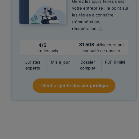
Gérez les jours fériés dans
votre entreprise : le point sur
les règles à connaître
(rémunération,
récupération...).
31 508
4/5
utilisateurs ont
Lire les avis
consulté ce dossier
Juristes
Mis à jour
Dossier
PDF illimité
experts
complet
Télécharger le dossier juridique