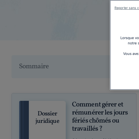
Reporter sans c
Lorsque vou
notre 
Vous avez
Sommaire
Comment gérer et
rémunérer les jours
Dossier
fériés chômés ou
juridique
travaillés ?