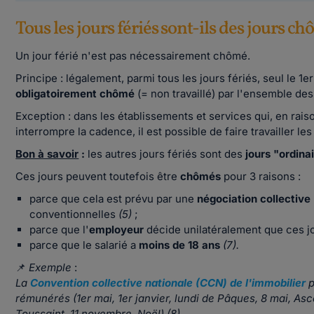
Tous les jours fériés sont-ils des jours 
Un jour férié n'est pas nécessairement chômé.
Principe :
légalement, parmi tous les jours fériés, seul le 1er
obligatoirement chômé
(= non travaillé) par l'ensemble des
Exception :
dans les établissements et services qui, en raiso
interrompre la cadence, il est possible de faire travailler les
Bon à savoir
:
les autres jours fériés sont des
jours "ordina
Ces jours peuvent toutefois être
chômés
pour 3 raisons :
parce que cela est prévu par une
négociation collective
conventionnelles
(5)
;
parce que l'
employeur
décide unilatéralement que ces j
parce que le salarié a
moins de 18 ans
(7).
📌
Exemple
:
La
Convention collective nationale (CCN) de l'immobilier
p
rémunérés (1er mai, 1er janvier, lundi de Pâques, 8 mai, Asc
Toussaint, 11 novembre, Noël) (8)
.