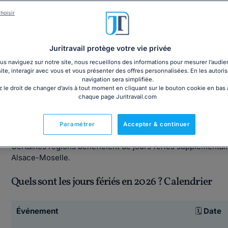
hoisir
Comment gérer les jours fériés en entreprise ?
Juritravail protège votre vie privée
s naviguez sur notre site, nous recueillons des informations pour mesurer l’audie
site, interagir avec vous et vous présenter des offres personnalisées. En les autoris
navigation sera simplifiée.
 le droit de changer d’avis à tout moment en cliquant sur le bouton cookie en bas
chaque page Juritravail.com
Quels sont les jours fériés en France selo
Paramétrer
Accepter & continuer
En France, le Code du travail fixe la liste des
11 jours fériés
Certaines régions bénéficient de jours fériés supplémentai
Alsace-Moselle
.
Quels sont les jours fériés en 2026 ? Calendrier
Événement
🗓
Date