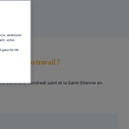
nce, améliorer
ant, votre
 à gauche de
n le Code du travail ?
 légaux
(1)
.
res comme le Vendredi saint et la Saint-Etienne en