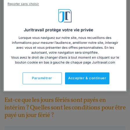
Reporter sans choisir
Besoin d'en savoir plus sur la
Juritravail protège votre vie privée
rémunération des jours fériés ?
Lorsque vous naviguez sur notre site, nous recueillons des
Maintien de rémunération, articulation avec
informations pour mesurer l’audience, améliorer notre site, interagir
avec vous et vous présenter des offres personnalisées. En les
les congés payés, majoration de salaire...
autorisant, votre navigation sera simplifiée.
Découvrez notre dossier dédié à cette
Vous avez le droit de changer d’avis à tout moment en cliquant sur le
problématique !
bouton cookie en bas à gauche de chaque page Juritravail.com
Télécharger
Paramétrer
Accepter & continuer
Est-ce que les jours fériés sont payés en
intérim ? Quelles sont les conditions pour être
payé un jour férié ?