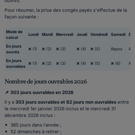
ouvrés.
Pour résumer, la prise des congés payés s'effectue de la
façon suivante :
Mode de
Lundi
Mardi
Mercredi
Jeudi
Vendredi
Samedi
Di
calcul
En jours
❌ (1)
❌ (2)
❌ (3)
❌ (4)
❌ (5)
Repos
Re
ouvrés
En jours
❌ (1)
❌ (2)
❌ (3)
❌ (4)
❌ (5)
❌ (6)
Re
ouvrables
Nombre de jours ouvrables 2026
📌 303 jours ouvrables
en 2026
Il y a
303 jours ouvrables et 62 jours non ouvrables
entre
le mercredi 1er janvier 2026 inclus et le mercredi 31
décembre 2026 inclus :
365 jours dans l’année ;
52 dimanches à retirer ;