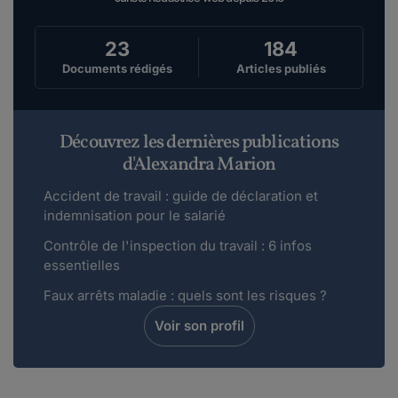
est la bonne orthographe !Sauf erreur de ma ...
Lire plus
23
184
Documents rédigés
Articles publiés
Orthographe.
le 05-09-2019
« Faîtes le point ! » -> « Faites le point ! » : il n'y a
Découvrez les dernières publications
jamais eu d'accent circo...
d'Alexandra Marion
Lire plus
Accident de travail : guide de déclaration et
indemnisation pour le salarié
Maddyhp.
Contrôle de l'inspection du travail : 6 infos
le 03-04-2019
essentielles
Bonjour Tetsuo2kIl serait intéressant de poser
votre question sur nos forums. > htt...
Faux arrêts maladie : quels sont les risques ?
Lire plus
Voir son profil
Tetsuo2k.
le 02-04-2019