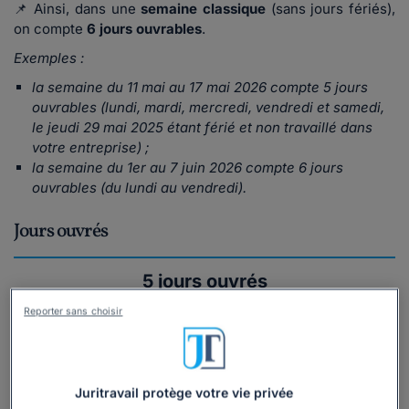
📌 Ainsi, dans une
semaine classique
(sans jours fériés),
on compte
6 jours ouvrables
.
Exemples :
la semaine du 11 mai au 17 mai 2026 compte 5 jours
ouvrables (lundi, mardi, mercredi, vendredi et samedi,
le jeudi 29 mai 2025 étant férié et non travaillé dans
votre entreprise) ;
la semaine du 1er au 7 juin 2026 compte 6 jours
ouvrables (du lundi au vendredi).
Jours ouvrés
5 jours ouvrés
par semaine
Reporter sans choisir
Les
jours ouvrés
, quant à eux, correspondent aux jours
pendant lesquels votre
entreprise est ouverte
.
Juritravail protège votre vie privée
Ils sont synonymes de
jours
effectivement travaillés
dans