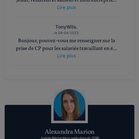
jeudi, vendredi et samedi et mon entrepris...
Lire plus
TonyWils.
le 04-04-2023
Bonjour, pouvez-vous me renseigner sur la
prise de CP pour les salariés travaillant en é...
Lire plus
Sandange13.
le 08-01-2023
Merci pour cet article qui a répondu quasiment
à ma question. Ok pour le samedi décompt...
Lire plus
Maddyhp Animateur Communautaire.
Alexandra Marion
le 05-09-2019
Bonjour Orthographe,D'accord avec vous.Faites
Juriste Rédactrice web depuis 2016