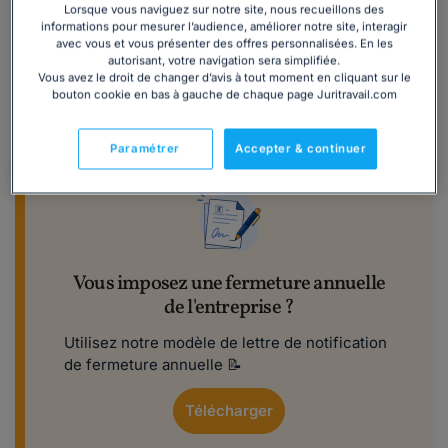
Lorsque vous naviguez sur notre site, nous recueillons des
l'entreprise,
contrairement aux jours ouvrables.
informations pour mesurer l’audience, améliorer notre site, interagir
avec vous et vous présenter des offres personnalisées. En les
📌
Exemple :
autorisant, votre navigation sera simplifiée.
Vous avez le droit de changer d’avis à tout moment en cliquant sur le
Lorsque l'entreprise est ouverte du lundi au vendredi ou
bouton cookie en bas à gauche de chaque page Juritravail.com
du mardi au samedi, il y a 5 jours travaillés dans la
semaine, soit 5 jours ouvrés.
Paramétrer
Accepter & continuer
Vous imposez une fermeture annuelle
de l'entreprise ?
Utilisez notre modèle de lettre de notification
de fermeture annuelle 📝
Télécharger