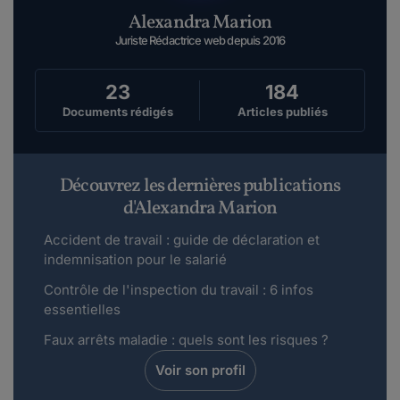
Et qu'en est t'il pour un job d'été en Angeterre
Alexandra Marion
par exemple? Je désire travailler dura...
Juriste Rédactrice web depuis 2016
Lire plus
23
184
Documents rédigés
Articles publiés
Joo.
le 21-07-2015
Bonjour, ai-je le droit de travailler ? Mes congés
sont prevue pour la semaine...
Découvrez les dernières publications
Lire plus
d'Alexandra Marion
Accident de travail : guide de déclaration et
MINOUCH.
indemnisation pour le salarié
le 13-06-2015
Contrôle de l'inspection du travail : 6 infos
Bonjour,je suis représentante du personnel et
essentielles
en tant que telle je peux poser des h...
Faux arrêts maladie : quels sont les risques ?
Lire plus
Voir son profil
nad1306.