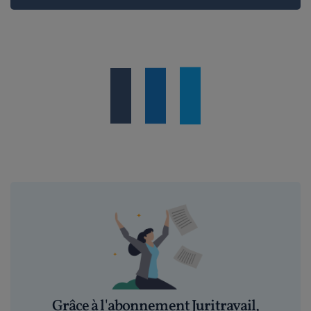
le 09-06-2015
Pourquoi un salarié n'aurait-il pas le droit de
travailler pendant ses congé...
Lire plus
FL49.
le 08-06-2015
Bonjour,Deux cas ne me sembent pas évoqués
dans l'article :1°) les cont...
Lire plus
Juritravail (Yann-Cédric) .
le 22-12-2010
Bonjour, je vous invite tous les deux à poser vos
questions sur le forum déd...
Lire plus
Grâce à l'abonnement Juritravail,