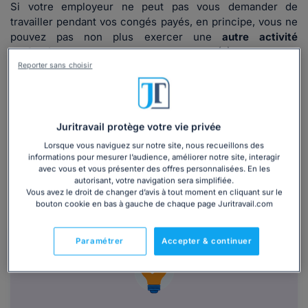
Si votre employeur ne peut pas vous demander de
travailler pendant vos congés payés, en principe, vous ne
pouvez pas non plus exercer une
autre activité
professionnelle
pour un autre employeur
(3)
.
Reporter sans choisir
Il existe toutefois une
exception
à ce principe et un cas
autorisé. En effet, durant vos congés payés, vous pouvez
signer un
contrat de vendanges
(4)
.
Vous devez néanmoins recueillir l'accord préalable de
Juritravail protège votre vie privée
votre employeur habituel.
Lorsque vous naviguez sur notre site, nous recueillons des
informations pour mesurer l’audience, améliorer notre site, interagir
Il s'agit d'un
type particulier de contrat saisonnier
qui
avec vous et vous présenter des offres personnalisées. En les
permet à tout salarié d'être recruté pour les préparatifs
autorisant, votre navigation sera simplifiée.
des vendanges et leur réalisation (cueillette du raisin,
Vous avez le droit de changer d’avis à tout moment en cliquant sur le
bouton cookie en bas à gauche de chaque page Juritravail.com
portage des hottes et paniers…).
Paramétrer
Accepter & continuer