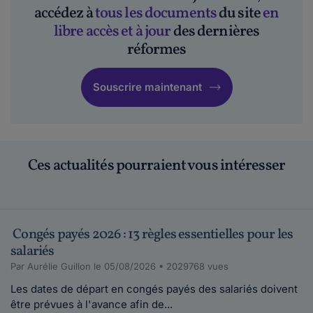
accédez à
tous les documents
du site
en
tyvann.
le 22-12-2010
libre accès et à jour
des dernières
bonjour, on me propose un poste qui
réformes
m'interesse pour le 1er février. mais mon
pr&e...
Souscrire maintenant
Lire plus
caty.
le 28-09-2010
Ces actualités pourraient vous intéresser
bonjour, puis-je travailler pendant mes congés
payés pour mon propre patron...
Lire plus
Congés payés 2026 : 13 règles essentielles pour les
salariés
Par Aurélie Guillon le 05/08/2026 • 2029768 vues
Les dates de départ en congés payés des salariés doivent
être prévues à l'avance afin de...