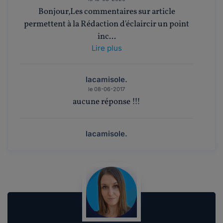
Bonjour,Les commentaires sur article
permettent à la Rédaction d'éclaircir un point
inc...
Lire plus
lacamisole.
le 08-06-2017
aucune réponse !!!
lacamisole.
le 23-05-2017
Bonjour et merci pour votre article. Je vais
tenter de vous exposer mon soucis de façon ...
Lire plus
BastienBo.
le 05-04-2017