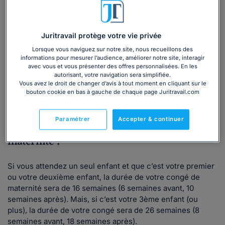
Juritravail protège votre vie privée
La date de fin de congé est le :
Lorsque vous naviguez sur notre site, nous recueillons des
informations pour mesurer l’audience, améliorer notre site, interagir
avec vous et vous présenter des offres personnalisées. En les
autorisant, votre navigation sera simplifiée.
Vous avez le droit de changer d’avis à tout moment en cliquant sur le
bouton cookie en bas à gauche de chaque page Juritravail.com
Paramétrer
Accepter & continuer
Comment connaître
les dates de mon congé
maternité ?
Si vous attendez un seul enfant et que c’est votre premier
ou votre deuxième enfant, la durée de votre congé de
maternité sera de 16 semaines (6 semaines avant, 10
semaines après). Mais, si c’est votre 3ème enfant (ou
plus), la durée de votre congé sera de 26 semaines (8
semaines avant, 18 semaines après).