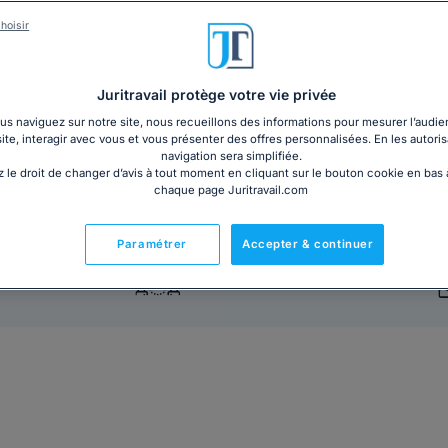
Vous êtes une personne handicapée, salariée ou en 
reconnaissance administrative de votre handicap si 
hoisir
reconnaissance peut être bénéfique pour votre parcou
sur vos droits et obligations et sur ceux de votre emp
Juritravail protège votre vie privée
s naviguez sur notre site, nous recueillons des informations pour mesurer l’audie
12€ TTC
Ajouter au panier
site, interagir avec vous et vous présenter des offres personnalisées. En les autoris
navigation sera simplifiée.
 le droit de changer d’avis à tout moment en cliquant sur le bouton cookie en bas
Vous êtes un professionnel ?
chaque page Juritravail.com
Découvrez notre dossier Les o
Paramétrer
Accepter & continuer
Prêt à l'emploi