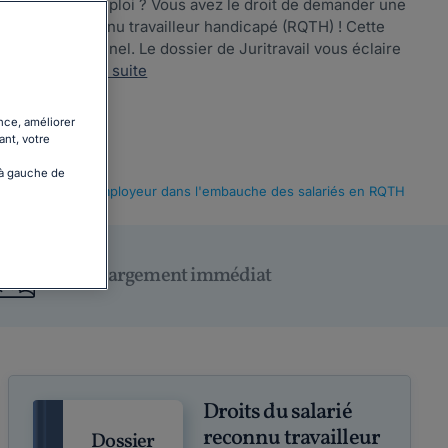
recherche d'emploi ? Vous avez le droit de demander une
vous êtes reconnu travailleur handicapé (RQTH) ! Cette
rs professionnel. Le dossier de Juritravail vous éclaire
loyeur....
Lire la suite
nce, améliorer
ant, votre
 à gauche de
bligations de l'employeur dans l'embauche des salariés en RQTH
Téléchargement immédiat
Droits du salarié
reconnu travailleur
Dossier