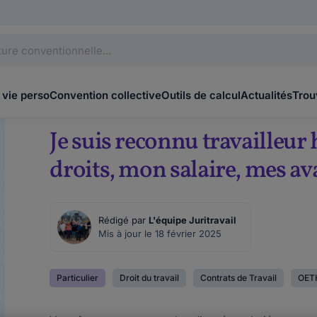
 vie perso
Convention collective
Outils de calcul
Actualités
Trou
Je suis reconnu travailleur
droits, mon salaire, mes av
Rédigé par
L'équipe Juritravail
Mis à jour le 18 février 2025
Particulier
Droit du travail
Contrats de Travail
OET