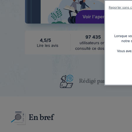
Reporter sans c
Voir l'aperçu
Lorsque vou
97 435
4,5/5
notre 
utilisateurs ont
Lire les avis
consulté ce dossier
Vous avez
Rédigé par un juriste
En bref