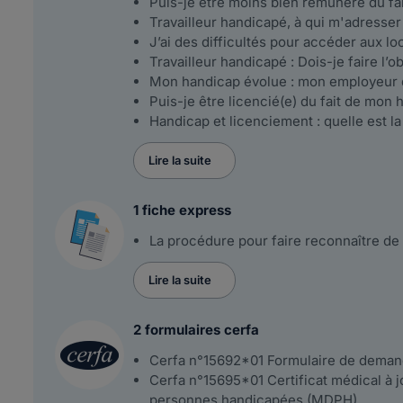
Puis-je être moins bien rémunéré du fa
Travailleur handicapé, à qui m'adresser 
J’ai des difficultés pour accéder aux l
Travailleur handicapé : Dois-je faire l’o
Mon handicap évolue : mon employeur d
Puis-je être licencié(e) du fait de mon 
Handicap et licenciement : quelle est l
Lire la suite
1 fiche express
La procédure pour faire reconnaître de l
Lire la suite
2 formulaires cerfa
Cerfa n°15692*01 Formulaire de deman
Cerfa n°15695*01 Certificat médical à 
personnes handicapées (MDPH)