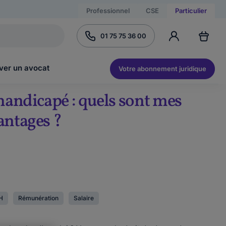
Professionnel
CSE
Particulier
01 75 75 36 00
ver un avocat
Votre abonnement juridique
 handicapé : quels sont mes
antages ?
H
Rémunération
Salaire