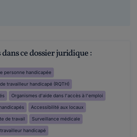
dans ce dossier juridique :
ne personne handicapée
 de travailleur handicapé (RQTH)
pés
Organismes d'aide dans l'accès à l'emploi
s handicapés
Accessibilité aux locaux
 de travail
Surveillance médicale
travailleur handicapé