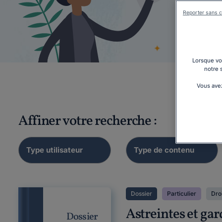
Reporter sans c
Tout 
Lorsque vou
notre 
Vous avez
Affiner votre recherche :
Dossier
Particulier
Droi
Astreintes et gar
Dossier