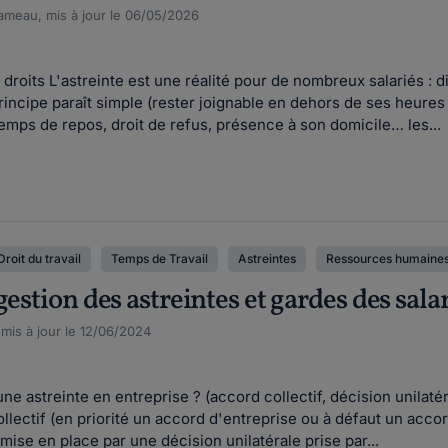
meau, mis à jour le 06/05/2026
roits L'astreinte est une réalité pour de nombreux salariés : dis
incipe paraît simple (rester joignable en dehors de ses heures d
mps de repos, droit de refus, présence à son domicile… les...
Droit du travail
Temps de Travail
Astreintes
Ressources humaines
gestion des astreintes et gardes des sala
 mis à jour le 12/06/2024
 astreinte en entreprise ? (accord collectif, décision unilatéra
llectif (en priorité un accord d'entreprise ou à défaut un accor
 mise en place par une décision unilatérale prise par...