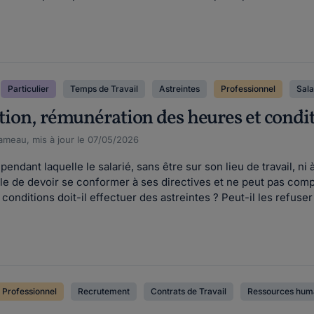
Particulier
Temps de Travail
Astreintes
Professionnel
Sala
ition, rémunération des heures et conditi
meau, mis à jour le 07/05/2026
pendant laquelle le salarié, sans être sur son lieu de travail, n
le de devoir se conformer à ses directives et ne peut pas com
onditions doit-il effectuer des astreintes ? Peut-il les refuser 
Professionnel
Recrutement
Contrats de Travail
Ressources huma