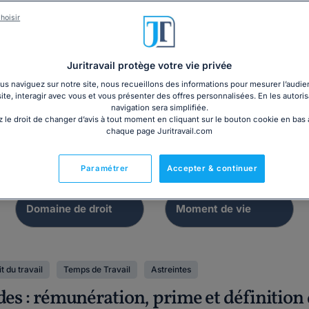
Dossier
Contrat
hoisir
Modèle d'accord col
savoir sur l'astreinte
autorisant le recou
Juritravail protège votre vie privée
astreintes
s naviguez sur notre site, nous recueillons des informations pour mesurer l’audie
site, interagir avec vous et vous présenter des offres personnalisées. En les autoris
navigation sera simplifiée.
 le droit de changer d’avis à tout moment en cliquant sur le bouton cookie en bas
chaque page Juritravail.com
Paramétrer
Accepter & continuer
t du travail
Temps de Travail
Astreintes
des : rémunération, prime et définition