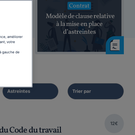
Contrat
lectif
Modèle de clause relative
rs aux
à la mise en place
d’astreintes
nce, améliorer
ant, votre
 à gauche de
12€
 du Code du travail