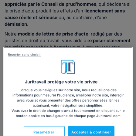
appréciés par le Conseil de prud’hommes
, qui décidera si
la prise d’acte produit les effets d’un
licenciement sans
cause réelle et sérieuse
ou, au contraire, d’une
démission
.
Notre
modèle de lettre de prise d’acte
, rédigé par des
juristes en droit du travail, vous aide à
exposer clairement
les griefs reprochés à l’employeur
, à structurer votre
courrier et à
sécuriser cette démarche à forts enjeux
.
Reporter sans choisir
Quand utiliser notre modèle de lettre de prise
d’acte ?
Juritravail protège votre vie privée
Ce modèle est à utiliser lorsque vous êtes confronté à des
Lorsque vous naviguez sur notre site, nous recueillons des
manquements graves de votre employeur
, tels que des
informations pour mesurer l’audience, améliorer notre site, interagir
salaires impayés, des faits de harcèlement, une
avec vous et vous présenter des offres personnalisées. En les
autorisant, votre navigation sera simplifiée.
modification unilatérale du contrat ou une atteinte à votre
Vous avez le droit de changer d’avis à tout moment en cliquant sur le
santé ou à votre sécurité.
bouton cookie en bas à gauche de chaque page Juritravail.com
La prise d’acte entraîne une
rupture immédiate du contrat
de travail
, sans préavis. Elle doit être réservée aux
Paramétrer
Accepter & continuer