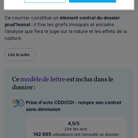
situations dans lesquelles la poursuite du contrat est
devenue impossible.
Ce courrier constitue un
élément central du dossier
prud’homal
: il fixe les griefs invoqués et encadre
l’analyse que fera le juge sur la nature et les effets de la
rupture.
Lire la suite
Ce
modèle de lettre
est inclus dans le
dossier :
Prise d'acte CDD/CDI : rompre son contrat
sans démission
4,5/5
Lire les avis
142 665
utilisateurs ont consulté ce dossier