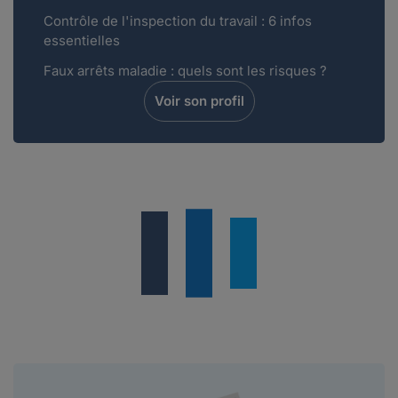
Bonjour Yoj,Vous parlez très certainement des
Contrôle de l'inspection du travail : 6 infos
mesures mises en place depuis le 1er novemb...
essentielles
Lire plus
Faux arrêts maladie : quels sont les risques ?
Voir son profil
yoj.
le 28-01-2020
Bonjour à tous,Je viens de travailler dans la
fonction publique pour la première fois .C...
Lire plus
Maddyhp Animateur Communautaire.
le 06-01-2020
Bonjour Célia, Juritravail met à votre
disposition un certain nombre de services et
dan...
Lire plus