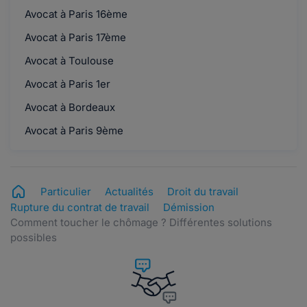
Lire plus
Avocat à Paris 16ème
Avocat à Paris 17ème
Maddyhp.
Avocat à Toulouse
le 15-05-2019
Bonjour Jacky,Votre fils 41 ans peut aussi venir
Avocat à Paris 1er
poser ses questions ?Lorsque votre fils a...
Avocat à Bordeaux
Lire plus
Avocat à Paris 9ème
jacky.rocquain@orange.fr.
le 15-05-2019
Je viens me renseigné pour mon fils 41 ans ,
Particulier
Actualités
Droit du travail
depuis 9 ans dans cette entreprise , et de...
Rupture du contrat de travail
Démission
Lire plus
Comment toucher le chômage ? Différentes solutions
possibles
Maddyhp.
le 17-09-2018
Bonjour Jack1952, Votre réponse est très