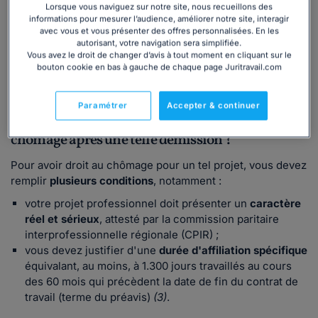
Lorsque vous naviguez sur notre site, nous recueillons des
allocations chômage, sous certaines conditions, les
informations pour mesurer l’audience, améliorer notre site, interagir
salariés qui démissionnent pour
poursuivre un projet de
avec vous et vous présenter des offres personnalisées. En les
reconversion professionnelle
nécessitant le suivi d'une
autorisant, votre navigation sera simplifiée.
Vous avez le droit de changer d’avis à tout moment en cliquant sur le
formation ou un
projet de création ou de reprise d'une
bouton cookie en bas à gauche de chaque page Juritravail.com
entreprise
. Elle est communément appelée la "
démission
pour création d'entreprise
" ou "démission-reconversion".
Paramétrer
Accepter & continuer
Quelles sont les conditions pour toucher le
chômage après une telle démission ?
Pour avoir droit au chômage pour un tel projet, vous devez
remplir
plusieurs conditions
, notamment :
votre projet professionnel doit présenter un
caractère
réel et sérieux
, attesté par la commission paritaire
interprofessionnelle régionale (CPIR) ;
vous devez justifier d'une
durée d'affiliation spécifique
équivalant, au moins, à 1.300 jours travaillés au cours
des 60 mois qui précèdent la date de fin du contrat de
travail (terme du préavis)
(3)
.