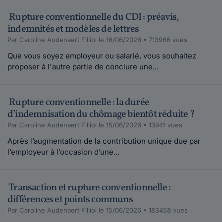
Maddyhp.
Rupture conventionnelle du CDI : préavis,
le 12-06-2019
Bonjour Cha0693, Juritravail met à votre
indemnités et modèles de lettres
disposition un certain nombre de services...
Par Caroline Audenaert Filliol le 16/06/2026 • 713966 vues
Lire plus
Que vous soyez employeur ou salarié, vous souhaitez
proposer à l'autre partie de conclure une...
Maddyhp.
le 12-06-2019
Rupture conventionnelle : la durée
Bonjour Jack1952,Merci pour votre témoignage
d’indemnisation du chômage bientôt réduite ?
qui pourrait être utile à...
Par Caroline Audenaert Filliol le 15/06/2026 • 13941 vues
Lire plus
Après l’augmentation de la contribution unique due par
l’employeur à l’occasion d’une...
Cha0693.
le 11-06-2019
Bonjour, Mon patron m'a proposé une rupture
Transaction et rupture conventionnelle :
d'un commun accord pour terminer mon
différences et points communs
contrat...
Par Caroline Audenaert Filliol le 15/06/2026 • 183458 vues
Lire plus