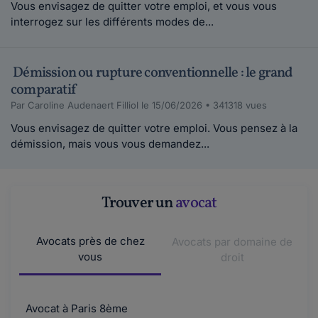
Vous envisagez de quitter votre emploi, et vous vous
interrogez sur les différents modes de...
JACK1952.
le 23-05-2019
Bonjour,Conseiller du salarié, j'ai reçu
Démission ou rupture conventionnelle : le grand
récemment un appel d'une salariée qui avait d...
comparatif
Lire plus
Par Caroline Audenaert Filliol le 15/06/2026 • 341318 vues
Vous envisagez de quitter votre emploi. Vous pensez à la
démission, mais vous vous demandez...
Maddyhp.
le 23-05-2019
Bonjour, Juritravail met à votre disposition un
certain nombre de services et dans un pre...
Trouver un
avocat
Lire plus
Avocats près de chez
Avocats par domaine de
vous
droit
Paul35150F.
le 22-05-2019
Bonjour, Vous avez aussi la loi pour la liberté de
choisir son avenir professionnel, paru...
Avocat à Paris 8ème