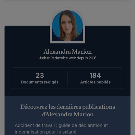
le 16-04-2021
Bonjour, j’envisage une démission reconversion
et ma situation est la suivante : j&...
Lire plus
Daniel Le Grange.
Alexandra Marion
le 11-01-2021
[EDIT MODERATION : commentaire supprimé
Juriste Rédactrice web depuis 2016
- La publicité n'est pas autorisée]
23
184
Documents rédigés
Articles publiés
Maimouna Patrick olsen.
le 12-12-2020
[EDIT MODERATION : commentaire supprimé
- La publicité n'est pas autorisée]
Découvrez les dernières publications
d'Alexandra Marion
Maddyhp Animateur Communautaire.
Accident de travail : guide de déclaration et
le 28-01-2020
indemnisation pour le salarié