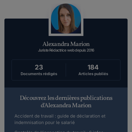
bonjour,j'ai démissionné de la fonction
publique CCAS le 28 septembre 2019 cela ...
Lire plus
Maddyhp Animateur Communautaire.
Alexandra Marion
le 04-08-2020
Bonjour,Merci de l'intérêt que vous portez à
Juriste Rédactrice web depuis 2016
nos publications.Afin de comprendre le dé...
Lire plus
23
184
Documents rédigés
Articles publiés
lorent974.
le 03-08-2020
Bonjour,Je souhaite démissionner car j'ai été
Découvrez les dernières publications
accepté en Passerelle de Medecine, je re...
d'Alexandra Marion
Lire plus
Accident de travail : guide de déclaration et
indemnisation pour le salarié
Maddyhp Animateur Communautaire.