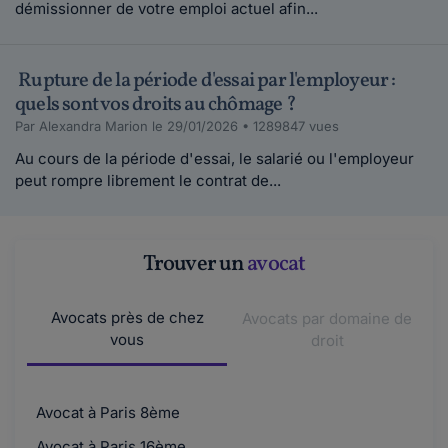
démissionner de votre emploi actuel afin...
Bonjour rfmdc,Attention, en étant frontalier
les démarches peuvent être différentes.V...
Lire plus
Rupture de la période d'essai par l'employeur :
quels sont vos droits au chômage ?
Maddyhp Animateur Communautaire.
Par Alexandra Marion le 29/01/2026 • 1289847 vues
le 15-10-2019
Au cours de la période d'essai, le salarié ou l'employeur
Bonjour Rovert644,Oui bien sûr si vous
peut rompre librement le contrat de...
souhaitez obtenir une réponse et pouvoir
évoquer...
Lire plus
Trouver un
avocat
Rovert644.
Avocats près de chez
Avocats par domaine de
le 13-10-2019
vous
droit
Bonjour,non je n'ai pas ouvert de sujet, dois je le
faire ?cordialement
Avocat à Paris 8ème
rfmdc.
Avocat à Paris 16ème