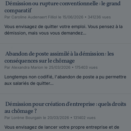
Démission ou rupture conventionnelle : le grand
cet article ?Si tel est le cas vous avez pu...
comparatif
Lire plus
Par Caroline Audenaert Filliol le 15/06/2026 • 341236 vues
Vous envisagez de quitter votre emploi. Vous pensez à la
Oliviezz.
démission, mais vous vous demandez...
le 16-12-2019
Bonjour, J'ai créé une entreprise en avril 2019
en restant salarié à 100%, aujourd'hui...
Abandon de poste assimilé à la démission : les
Lire plus
conséquences sur le chômage
Par Alexandra Marion le 25/03/2026 • 175403 vues
Chlochlo.
Longtemps non codifié, l'abandon de poste a pu permettre
le 06-11-2019
aux salariés de quitter...
Ma fille suit actuellement ses études et travaille
en plus les week-end et vacances chez ...
Lire plus
Démission pour création d'entreprise : quels droits
au chômage ?
Par Lorène Bourgain le 20/03/2026 • 131402 vues
Maddyhp Animateur Communautaire.
Vous envisagez de lancer votre propre entreprise et de
le 15-10-2019