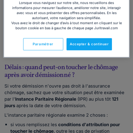
de transmettre votre démission à votre
Lorsque vous naviguez sur notre site, nous recueillons des
informations pour mesurer l’audience, améliorer notre site, interagir
employeur, vous souhaitez savoir si vous
avec vous et vous présenter des offres personnalisées. En les
aurez le droit aux allocations chômage et dans
autorisant, votre navigation sera simplifiée.
quelles conditions ? Notre dossier complet
Vous avez le droit de changer d’avis à tout moment en cliquant sur le
bouton cookie en bas à gauche de chaque page Juritravail.com
vous informe.
Télécharger
Paramétrer
Accepter & continuer
Délais : quand peut-on toucher le chômage
après avoir démissionné ?
Si votre démission n'ouvre pas droit à l'assurance
chômage, sachez que votre situation peut être examinée
par l'
Instance Paritaire Régionale
(IPR) au plus tôt
121
jours
après la date de votre démission.
L'instance paritaire régionale examine 2 choses :
si vous remplissez les
conditions d'attribution pour
toucher le chômage
, outre les cas de privation