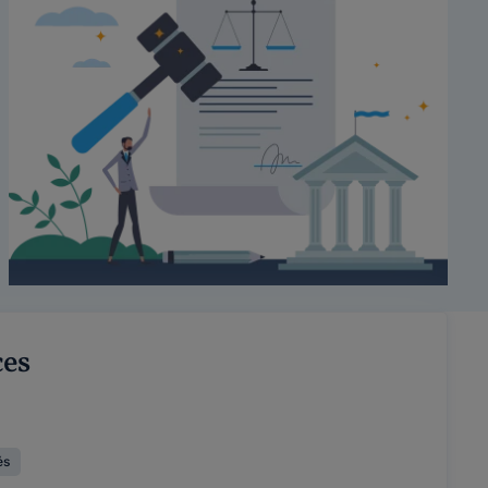
ces
és