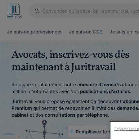
Je suis un
professionnel
Je suis un
CSE
Je suis un
pa
Avocats, inscrivez-vous dès
maintenant à Juritravail
Rejoignez gratuitement notre
annuaire d’avocats
et touc
milliers d’internautes avec vos
publications d’articles.
Juritravail vous propose également de découvrir
l'abonn
Premium
qui permet de recevoir en illimité des
demandes
cabinet
et des
consultations par téléphone
.
Reporter sans c
1
Remplissez le formulaire