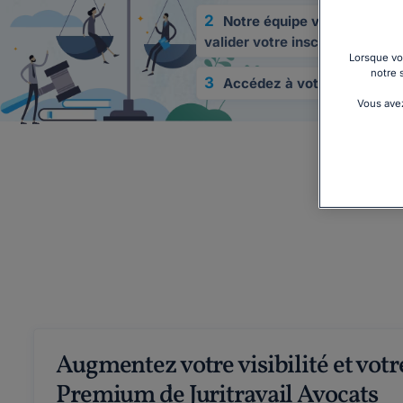
2
Notre équipe vous contact
valider votre inscription
Lorsque vou
notre 
3
Accédez à votre espace a
Vous avez
Augmentez votre visibilité et votr
Premium de Juritravail Avocats