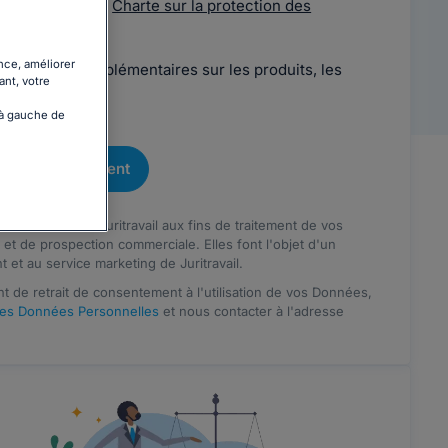
Utilisation
et la
Charte sur la protection des
nce, améliorer
formations complémentaires sur les produits, les
ant, votre
l.
 à gauche de
crire gratuitement
ont destinées à Juritravail aux fins de traitement de vos
t de prospection commerciale. Elles font l'objet d'un
t et au service marketing de Juritravail.
t de retrait de consentement à l'utilisation de vos Données,
des Données Personnelles
et nous contacter à l'adresse