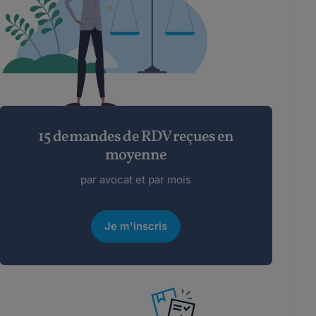
15 demandes de RDV reçues en
moyenne
par avocat et par mois
Je m'inscris