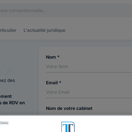
rticulier
L'actualité
juridique
Nom *
hez des
Email *
ement
 de RDV en
Nom de votre cabinet
hoisir