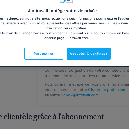
J'accepte les
Conditions Générales d'
e pour
données personnelles.
Juritravail protège votre vie privée
s naviguez sur notre site, nous recueillons des informations pour mesurer l’audie
Je souhaite recevoir par email des in
site, interagir avec vous et vous présenter des offres personnalisées. En les autoris
services et offres marketing de Juritravai
vocat
navigation sera simplifiée.
 le droit de changer d’avis à tout moment en cliquant sur le bouton cookie en bas
chaque page Juritravail.com
S'ins
Paramétrer
Accepter & continuer
Les informations recueillies sur ce formulaire s
commandes, de gestion de votre compte client e
traitement informatique destiné au service clien
Pour connaître et exercer vos droits, notammen
veuillez consulter notre
Charte de protection 
suivante :
dpo@juritravail.com
.
e clientèle grâce à l'abonnement