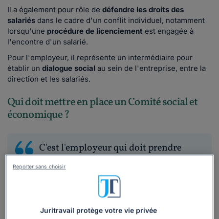
Il a également pour rôle de
défendre les droits des
salariés
dans le cadre d'un conflit individuel, notamment
lorsqu'une
procédure de licenciement
est engagée à
l'encontre d'un salarié.
Pour l'employeur, il représente un intermédiaire pour
établir un
dialogue social
au sein de l'entreprise, entre la
direction et les salariés.
Qui doit mettre en place un Comité social et
économique ?
C'est l'employeur qui doit prendre
l'initiative d'organiser les élections
Reporter sans choisir
CSE.
C'est
l'employeur
qui doit mettre en place un CSE dans
Juritravail protège votre vie privée