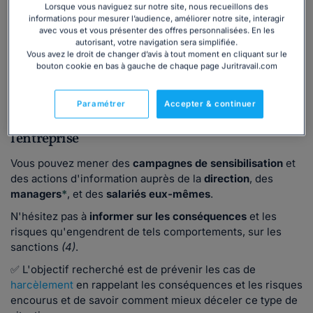
Lorsque vous naviguez sur notre site, nous recueillons des
Pour prévenir les comportements de harcèlement moral
informations pour mesurer l’audience, améliorer notre site, interagir
avec vous et vous présenter des offres personnalisées. En les
au sein de l'entreprise, vous avez la possibilité de recourir
autorisant, votre navigation sera simplifiée.
à
divers
leviers
.
Vous avez le droit de changer d’avis à tout moment en cliquant sur le
bouton cookie en bas à gauche de chaque page Juritravail.com
À lire aussi :
Le référent harcèlement sexuel CSE :
désignation, formation, missions et moyens
Paramétrer
Accepter & continuer
1. Informer et sensibiliser les acteurs dans
l'entreprise
Vous pouvez mener des
campagnes de sensibilisation
et
des actions d'information auprès de la
direction
, des
managers
*
, et des
salariés eux-mêmes
.
N'hésitez pas à
informer sur les conséquences
et les
risques qu'engendrent de tels comportements, sur les
sanctions
(4)
.
✅ L'objectif recherché est de prévenir les cas de
harcèlement
en rappelant les conséquences et les risques
encourus et de savoir comment mieux déceler ce type de