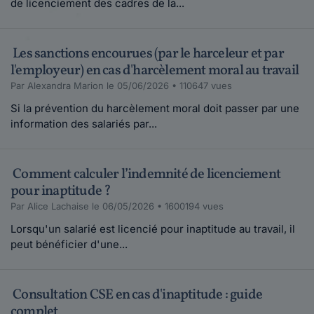
de licenciement des cadres de la...
lokossoud.
le 15-09-2010
c'est un phénomène très complexe et difficile à
Les sanctions encourues (par le harceleur et par
gérer D...
l'employeur) en cas d'harcèlement moral au travail
Lire plus
Par Alexandra Marion le 05/06/2026 • 110647 vues
Si la prévention du harcèlement moral doit passer par une
information des salariés par...
Comment calculer l’indemnité de licenciement
pour inaptitude ?
Par Alice Lachaise le 06/05/2026 • 1600194 vues
Lorsqu'un salarié est licencié pour inaptitude au travail, il
peut bénéficier d'une...
Consultation CSE en cas d'inaptitude : guide
complet