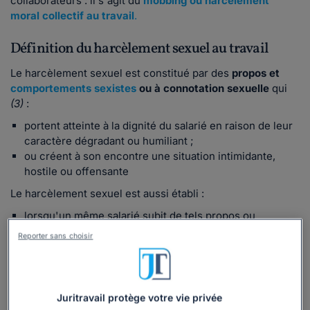
collaborateurs
: il s'agit du
mobbing ou harcèlement
moral collectif au travail
.
Définition du harcèlement sexuel au travail
Le harcèlement sexuel est constitué par des
propos et
comportements sexistes
ou à
connotation sexuelle
qui
(3)
:
portent atteinte à la dignité du salarié en raison de leur
caractère dégradant ou humiliant ;
ou créent à son encontre une situation intimidante,
hostile ou offensante
Le harcèlement sexuel est aussi établi :
lorsqu'un même salarié subit de tels propos ou
comportements
venant de plusieurs personnes
, de
Reporter sans choisir
manière
concertée
ou à l'instigation de l'une d'elles,
alors même que chacune de ces personnes
n'a pas agi
de façon répétée
;
Juritravail protège votre vie privée
lorsqu'un même salarié subit de tels propos ou