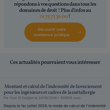
répondons à vos questions dans tous les
le 20-09-2010
domaines de droit ! Plus d'infos au
Dans un premier temps essayer de repérer à
01 75 75 36 00
!
travers les questio...
Lire plus
Découvrir notre
assistance juridique
bout de choux 29.
le 16-09-2010
je suis depuis 3 mois déléguée régionale dans
une peti...
Lire plus
Ces actualités pourraient vous intéresser
Bidule45.
le 16-09-2010
Montant et calcul de l’indemnité de licenciement
on parle actuellement beaucoup de
pour les ingénieurs et cadres de la métallurgie
harcèlement qui est un phénomène &a...
Par Yoan El Hadjjam le 24/06/2026 • 359656 vues
Lire plus
Depuis le 1er juillet 2024, le mode de calcul de l'indemnité