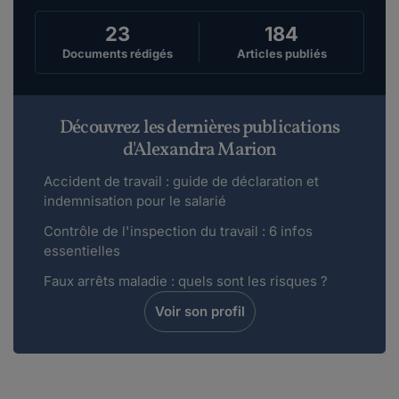
faire je travail dans une petite entre...
Lire plus
23
184
Documents rédigés
Articles publiés
Titoujojo.
le 02-12-2017
Bonjour Quelqu'un peut il me donner son avis
Découvrez les dernières publications
sur ma situation. Depuis deja plus d un an m...
d'Alexandra Marion
Lire plus
Accident de travail : guide de déclaration et
indemnisation pour le salarié
Avierto.
Contrôle de l'inspection du travail : 6 infos
le 24-11-2017
essentielles
Bonjour,Depuis 2 mois je subis le harcèlement
moral de mon superieur : mise a l ecart, ...
Faux arrêts maladie : quels sont les risques ?
Lire plus
Voir son profil
saadou.
le 24-05-2017
mon compagnon est chauffeur de bus; depuis