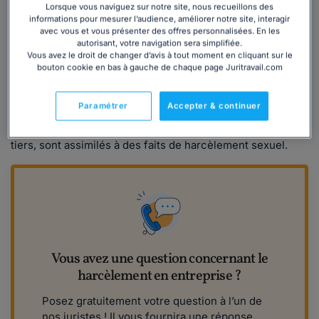
Lorsque vous naviguez sur notre site, nous recueillons des
comportements, successivement, venant de
plusieurs
informations pour mesurer l’audience, améliorer notre site, interagir
personnes
qui, même en l'
absence de concertation
,
avec vous et vous présenter des offres personnalisées. En les
savent que ces propos ou comportements
autorisant, votre navigation sera simplifiée.
Vous avez le droit de changer d’avis à tout moment en cliquant sur le
caractérisent une
répétition
.
bouton cookie en bas à gauche de chaque page Juritravail.com
Des
pressions graves
, même non répétées, mais
exercées dans le but réel ou apparent d'obtenir un
acte
Paramétrer
Accepter & continuer
de nature sexuelle
, que cet acte soit recherché au profit
de l'auteur des faits (le harceleur) ou au profit d'un
tiers, sont assimilés à des faits de harcèlement sexuel.
Vous avez une question concernant le
harcèlement en entreprise ?
Posez gratuitement votre question à l’un de
nos juristes ! Il vous fournira une réponse