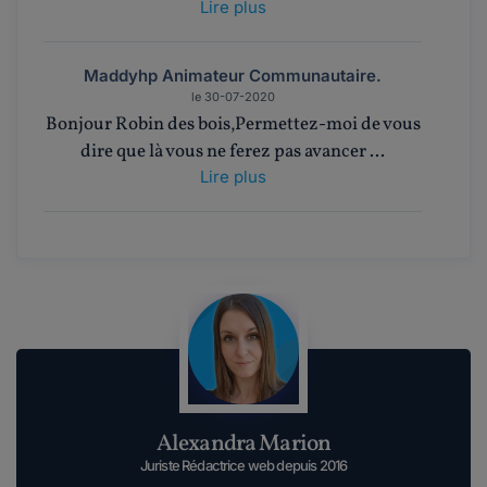
Lire plus
Maddyhp Animateur Communautaire.
le 30-07-2020
Bonjour Robin des bois,Permettez-moi de vous
dire que là vous ne ferez pas avancer ...
Lire plus
robin des bois zorro.
le 29-07-2020
vous allez me prendre pour un fou mais
j'aurais des envies de m...
Lire plus
@AB99.
Alexandra Marion
le 17-01-2018
bonjour , Je viens à vous car je ne sais plus quoi
Juriste Rédactrice web depuis 2016