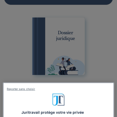
Dossier
juridique
Dossier
Particulier
Droit du travail
Maladie
Salaire
Reporter sans choisir
Santé, hygiène, sécurité
Rémunération
Sécurité sociale
Quels sont les droits d'un salarié en arrêt
maladie ?
Juritravail protège votre vie privée