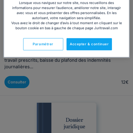
Rédigé par Alexandra Marion, mis à jour le 04/08/2026
Lorsque vous naviguez sur notre site, nous recueillons des
informations pour mesurer l’audience, améliorer notre site, interagir
avec vous et vous présenter des offres personnalisées. En les
autorisant, votre navigation sera simplifiée.
En arrêt de travail pour maladie, le salarié a des droits mais
Vous avez le droit de changer d’avis à tout moment en cliquant sur le
aussi des obligations à respecter s'il souhaite être
bouton cookie en bas à gauche de chaque page Juritravail.com
indemnisé 💡Ces derniers mois, plusieurs changements
ont impacté l'indemnisation des salariés en arrêt de travail
Paramétrer
Accepter & continuer
pour maladie ou accident non
professionnel (plafonnement de la durée des arrêts de
travail prescrits, baisse du plafond des indemnités
journalières...
12€
Consulter
Dossier
juridique