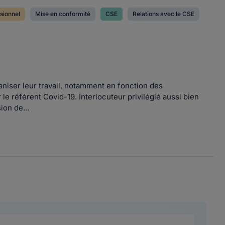
sionnel
Mise en conformité
CSE
Relations avec le CSE
aniser leur travail, notamment en fonction des
le référent Covid-19. Interlocuteur privilégié aussi bien
on de...