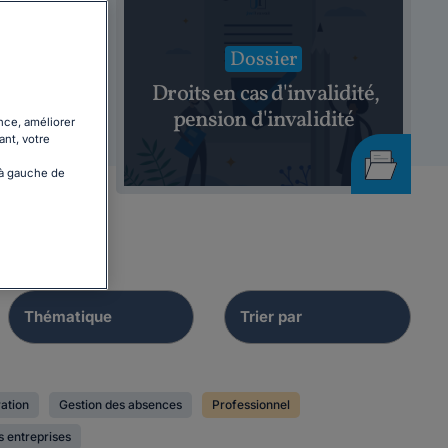
Dossier
Droits en cas d'invalidité,
 2026
pension d'invalidité
nce, améliorer
ant, votre
 à gauche de
ation
Gestion des absences
Professionnel
s entreprises