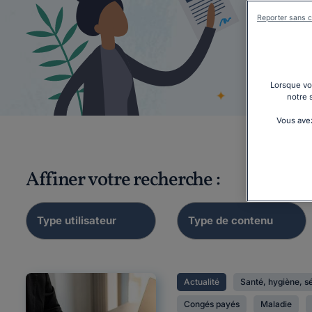
Reporter sans c
Droits
Lorsque vou
notre 
Vous avez
Affiner votre recherche :
Actualité
Santé, hygiène, s
Congés payés
Maladie