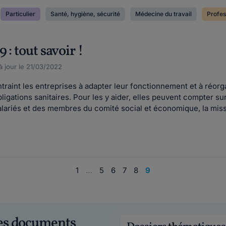
Particulier
Santé, hygiène, sécurité
Médecine du travail
Profes
 : tout savoir !
à jour le 21/03/2022
raint les entreprises à adapter leur fonctionnement et à réorg
gations sanitaires. Pour les y aider, elles peuvent compter sur 
alariés et des membres du comité social et économique, la missi
1
…
5
6
7
8
9
ces documents