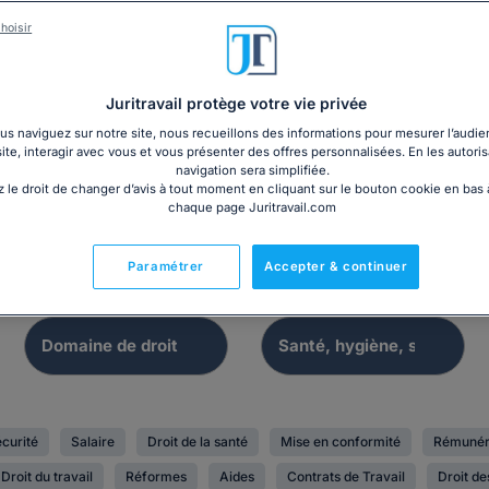
hoisir
Dossier
Registre
 du salarié inapte au
Juritravail protège votre vie privée
Modèle de DUERP
travail
s naviguez sur notre site, nous recueillons des informations pour mesurer l’audie
site, interagir avec vous et vous présenter des offres personnalisées. En les autoris
navigation sera simplifiée.
 le droit de changer d’avis à tout moment en cliquant sur le bouton cookie en bas
chaque page Juritravail.com
Paramétrer
Accepter & continuer
écurité
Salaire
Droit de la santé
Mise en conformité
Rémunér
Droit du travail
Réformes
Aides
Contrats de Travail
Droit de