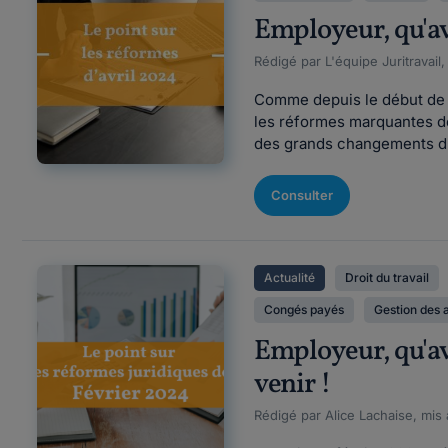
Employeur, qu'ave
Rédigé par L'équipe Juritravail
Comme depuis le début de l
les réformes marquantes de
des grands changements d'a
Consulter
Actualité
Droit du travail
Congés payés
Gestion des 
Employeur, qu'av
venir !
Rédigé par Alice Lachaise, mis