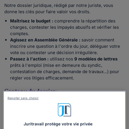
Notre dossier juridique, rédigé par notre juriste, vous
donne les clés pour faire valoir vos droits.
Maîtrisez le budget :
comprendre la répartition des
charges, contester les impayés abusifs et vérifier les
comptes.
Agissez en Assemblée Générale :
savoir comment
inscrire une question à l'ordre du jour, déléguer votre
vote ou contester une décision irrégulière.
Passez à l'action :
utilisez nos
9 modèles de lettres
prêts à l'emploi (mise en demeure du syndic,
contestation de charges, demande de travaux...) pour
régler vos litiges efficacement.
Contenu du dossier :
Reporter sans choisir
Ce dossier comprend des informations relatives :
à la
répartition
des charges et des tantièmes de
copropriété
aux
dépenses
d’entretien de l’immeuble et de ses
Juritravail protège votre vie privée