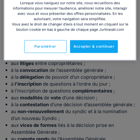
équipements ;
Lorsque vous naviguez sur notre site, nous recueillons des
aux
aménagements
des parties
privatives
et
informations pour mesurer l’audience, améliorer notre site, interagir
avec vous et vous présenter des offres personnalisées. En les
communes
;
autorisant, votre navigation sera simplifiée.
au
règlement de copropriété
;
Vous avez le droit de changer d’avis à tout moment en cliquant sur le
aux
missions
du syndic, du conseil syndicat et du
bouton cookie en bas à gauche de chaque page Juritravail.com
syndicat des copropriétaires ;
aux
pouvoirs
de l’assemblée générale des
Paramétrer
Accepter & continuer
copropriétaires ;
à la gestion des
impayés
de charges ;
aux
litiges
entre copropriétaires ;
à la
convocation
de l’assemblée générale ;
à la
délégation
de pouvoir d’un copropriétaire ;
à
l’inscription
de questions à l’ordre du jour ;
à l’inscription de questions
complémentaires
;
aux
modalités
de
vote
d’une décision ;
à la
contestation
d’une décision d’assemblée générale ;
au
non-renouvellement
du syndic et à la nomination
d’un nouveau Syndic ;
aux
vices de formes
liés à la décision prise en
Assemblée Générale ;
au
compte rendu
de l’Assemblée Générale.