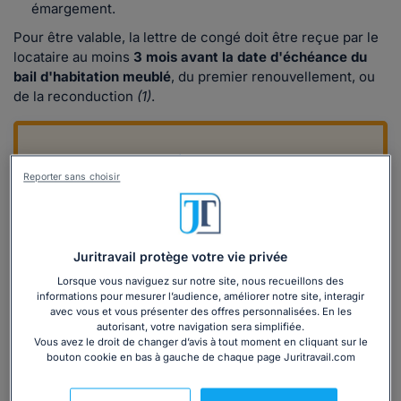
émargement.
Pour être valable, la lettre de congé doit être reçue par le
locataire au moins
3 mois avant la date d'échéance du
bail d'habitation meublé
, du premier renouvellement, ou
de la reconduction
(1)
.
Reporter sans choisir
Bailleur, vous avez une question sur le
Juritravail protège votre vie privée
préavis en bail d'habitation ?
Lorsque vous naviguez sur notre site, nous recueillons des
Posez gratuitement votre question à l’un de
informations pour mesurer l’audience, améliorer notre site, interagir
nos juristes ! Il vous fournira une réponse
avec vous et vous présenter des offres personnalisées. En les
autorisant, votre navigation sera simplifiée.
écrite et sourcée sous 48h.
Vous avez le droit de changer d’avis à tout moment en cliquant sur le
bouton cookie en bas à gauche de chaque page Juritravail.com
Contactez un juriste