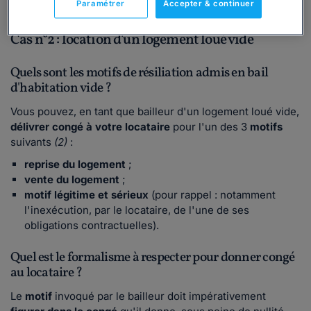
Paramétrer
Accepter & continuer
Cas n°2 : location d'un logement loué vide
Quels sont les motifs de résiliation admis en bail
d'habitation vide ?
Vous pouvez, en tant que bailleur d'un logement loué vide,
délivrer congé à votre locataire
pour l'un des 3
motifs
suivants
(2)
:
reprise du logement
;
vente du logement
;
motif légitime et sérieux
(pour rappel : notamment
l'inexécution, par le locataire, de l'une de ses
obligations contractuelles).
Quel est le formalisme à respecter pour donner congé
au locataire ?
Le
motif
invoqué par le bailleur doit impérativement