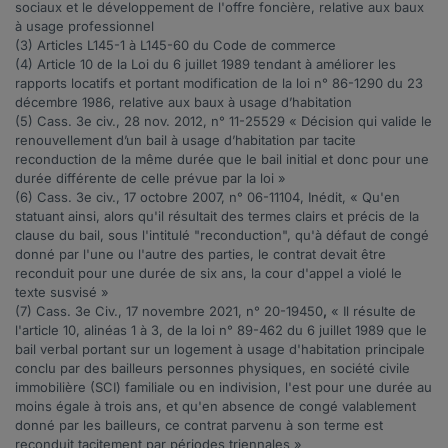
sociaux et le développement de l'offre foncière, relative aux baux
à usage professionnel
(3) Articles
L145-1 à L145-60
du Code de commerce
(4) Article
10
de la Loi du 6 juillet 1989 tendant à améliorer les
rapports locatifs et portant modification de la loi n° 86-1290 du 23
décembre 1986, relative aux baux à usage d’habitation
(5) Cass. 3e civ., 28 nov. 2012, n°
11-25529
« Décision qui valide le
renouvellement d’un bail à usage d’habitation par tacite
reconduction de la même durée que le bail initial et donc pour une
durée différente de celle prévue par la loi »
(6) Cass. 3e civ., 17 octobre 2007, n°
06-11104
, Inédit, « Qu'en
statuant ainsi, alors qu'il résultait des termes clairs et précis de la
clause du bail, sous l'intitulé "reconduction", qu'à défaut de congé
donné par l'une ou l'autre des parties, le contrat devait être
reconduit pour une durée de six ans, la cour d'appel a violé le
texte susvisé »
(7) Cass. 3e Civ., 17 novembre 2021, n°
20-19450
,
« Il résulte de
l'article 10, alinéas 1 à 3, de la loi n° 89-462 du 6 juillet 1989 que le
bail verbal portant sur un logement à usage d'habitation principale
conclu par des bailleurs personnes physiques, en société civile
immobilière (SCI) familiale ou en indivision, l'est pour une durée au
moins égale à trois ans, et qu'en absence de congé valablement
donné par les bailleurs, ce contrat parvenu à son terme est
reconduit tacitement par périodes triennales »