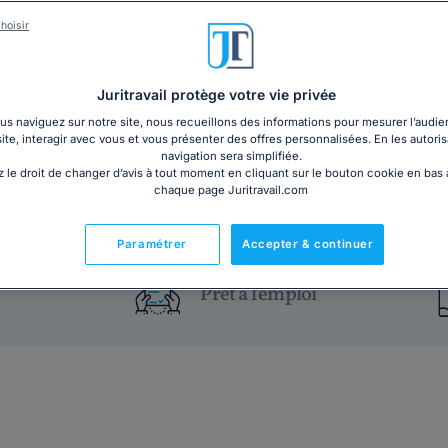
Dans un monde professionnel en constante évolution
stratégique pour les entreprises soucieuses de maint
hoisir
leurs salariés. Notre dossier vous présente les obli
les modalités pratiques de mise en place de la format
Juritravail protège votre vie privée
s naviguez sur notre site, nous recueillons des informations pour mesurer l’audie
25€ HT
Ajouter au panier
site, interagir avec vous et vous présenter des offres personnalisées. En les autoris
navigation sera simplifiée.
 le droit de changer d’avis à tout moment en cliquant sur le bouton cookie en bas
Vous êtes un particulier ?
chaque page Juritravail.com
Découvrez notre dossier Compte P
une formation ?
Paramétrer
Accepter & continuer
Prêt à l'emploi