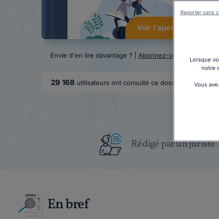
Reporter sans c
Voir l'aperçu
Envie d'en lire davantage ? |
Abonnez-vous
Lorsque vou
notre 
29 168
utilisateurs ont consulté ce dossier
Vous avez
Rédigé par un juriste
En bref