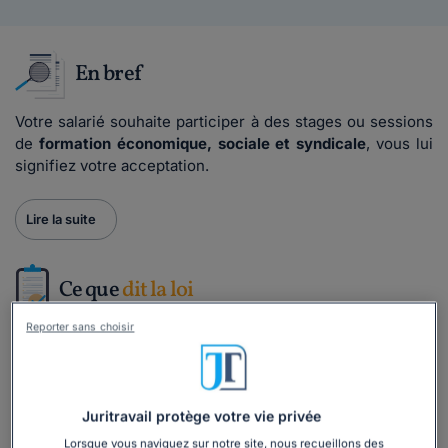
En bref
Votre salarié souhaite participer à des stages ou sessions
de
formation économique, sociale et syndicale
, vous lui
signifiez votre acceptation.
Lire la suite
Ce que
dit la loi
Reporter sans choisir
Le congé de formation économique, sociale et syndicale
est prévu par les articles L2145-5 et suivants du Code du
travail. Il est ouvert à tous les salariés. C'est au salarié de
vous en faire la demande au moins 30 jours à l'avance, en
Juritravail protège votre vie privée
précisant la date, la durée du congé demandé et le nom de
Lorsque vous naviguez sur notre site, nous recueillons des