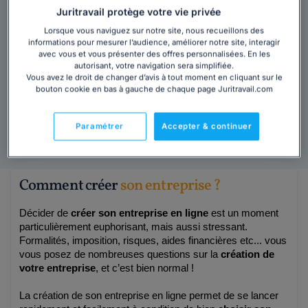
Juritravail protège votre vie privée
Lorsque vous naviguez sur notre site, nous recueillons des
informations pour mesurer l’audience, améliorer notre site, interagir
avec vous et vous présenter des offres personnalisées. En les
3 - Votre société est créée
recevez votre K-
autorisant, votre navigation sera simplifiée.
bis !
Vous avez le droit de changer d’avis à tout moment en cliquant sur le
bouton cookie en bas à gauche de chaque page Juritravail.com
Pour garantir la conformité de votre procédure,
Juritravail met à votre disposition des outils
toujours à jour des derniers textes de loi.
Paramétrer
Accepter & continuer
Comment créer
son entreprise ?
Décider de 
créer son entreprise en ligne
 est un moment 
particulièrement euphorisant, mais aussi stressant. 
Formalités, imposition, risques, aides financières etc... vous 
vous posez de nombreuses questions sur la 
création de 
votre entreprise
, et c’est bien normal !
La création de son entreprise en ligne permet de se lancer 