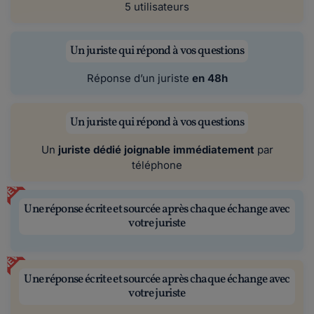
5 utilisateurs
Un juriste qui répond à vos questions
Réponse d’un juriste
en 48h
Un juriste qui répond à vos questions
Un
juriste dédié joignable immédiatement
par
téléphone
NEW
Une réponse écrite et sourcée après chaque échange avec
votre juriste
NEW
Une réponse écrite et sourcée après chaque échange avec
votre juriste