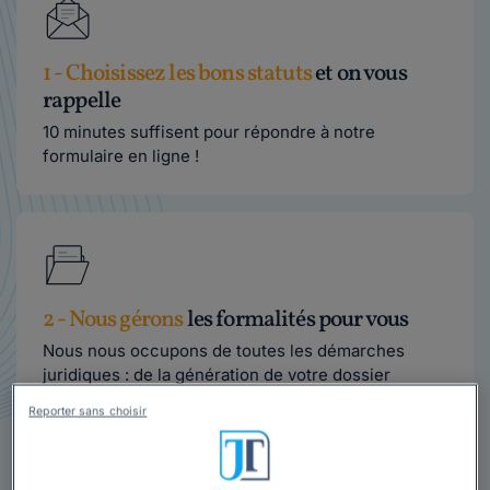
1 - Choisissez les bons statuts
et on vous
rappelle
10 minutes suffisent pour répondre à notre
formulaire en ligne !
2 - Nous gérons
les formalités pour vous
Nous nous occupons de toutes les démarches
juridiques : de la génération de votre dossier
(statuts sur mesure, annonce légale...) à son dépôt
Reporter sans choisir
au Greffe.