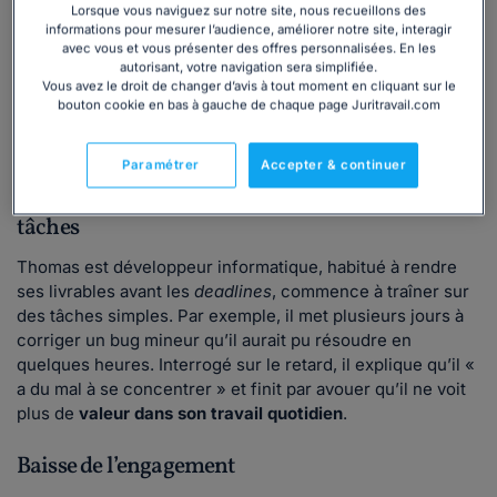
sarcastique lors des discours internes. Elle critique
Lorsque vous naviguez sur notre site, nous recueillons des
ouvertement les nouvelles initiatives stratégiques, disant
informations pour mesurer l’audience, améliorer notre site, interagir
par exemple : «
Voilà encore un plan qui finira dans les
avec vous et vous présenter des offres personnalisées. En les
autorisant, votre navigation sera simplifiée.
tiroirs d’ici trois mois…
». Ce cynisme découle d’une
Vous avez le droit de changer d’avis à tout moment en cliquant sur le
frustration
liée au décalage entre sa vision personnelle et
bouton cookie en bas à gauche de chaque page Juritravail.com
celle de l’entreprise et nuit au bien-être mental de ses
collègues.
Paramétrer
Accepter & continuer
Procrastination ou lenteur dans l’exécution des
tâches
Thomas est développeur informatique, habitué à rendre
ses livrables avant les
deadlines
, commence à traîner sur
des tâches simples. Par exemple, il met plusieurs jours à
corriger un bug mineur qu’il aurait pu résoudre en
quelques heures. Interrogé sur le retard, il explique qu’il «
a du mal à se concentrer » et finit par avouer qu’il ne voit
plus de
valeur dans son travail quotidien
.
Baisse de l’engagement