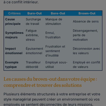
à ce conflit intérieur.
Critères
Burn-Out
Bore-Out
Brown-Out
Cause
Surcharge
Manque de
Absence de sens
principale
de travail
stimulation
Fatigue
Désengagement,
Symptômes
Ennui,
extrême,
perte de
majeurs
frustration
stress
motivation
Frustration et
Impact
Épuisement
Déconnexion avec
sentiment
émotionnel
émotionnel
les valeurs
d'inutilité
Exemple
Travailleur
Employé sous-
Employé en conflit
typique
débordé
utilisé
de valeurs
Les causes du brown-out dans votre équipe :
comprendre et trouver des solutions
Plusieurs éléments structurels à votre entreprise et votre
style managérial peuvent créer un environnement où vos
employés se sentent déconnectés de leurs missions,