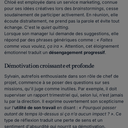
Chloé est employée dans un service marketing, connue
pour ses idées créatives lors des
brainstormings
, cesse
soudainement de participer activement. En réunion, elle
écoute distraitement, ne prend pas la parole et évite tout
échange. C'est le
quiet quitting.
Lorsque son manager lui demande des suggestions, elle
répond par des phrases génériques comme :
« Faites
comme vous voulez, ça ira ».
Attention, cet éloignement
émotionnel traduit un
désengagement progressif
.
Démotivation croissante et profonde
Sylvain, autrefois enthousiaste dans son rôle de chef de
projet, commence à se poser des questions sur ses
missions, qu'il juge comme inutiles. Par exemple, il doit
superviser un rapport trimestriel qui, selon lui, n’est jamais
lu par la direction. Il exprime ouvertement son scepticisme
sur l’
utilité de son travail
en disant :
« Pourquoi passer
autant de temps là-dessus si ça n’a aucun impact ? »
. Ce
type de réflexion traduit une perte de sens et un
sentiment d'absurdité qui nourrit sa démotivation.