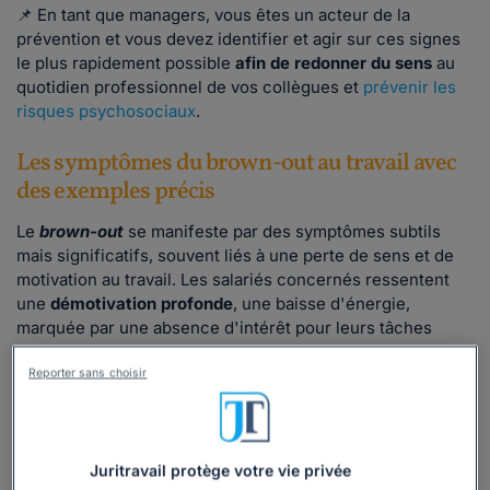
📌 En tant que managers, vous êtes un acteur de la
prévention et vous devez identifier et agir sur ces signes
le plus rapidement possible
afin de redonner du sens
au
quotidien professionnel de vos collègues et
prévenir les
risques psychosociaux
.
Les symptômes du brown-out au travail avec
des exemples précis
Le
brown-out
se manifeste par des symptômes subtils
mais significatifs, souvent liés à une perte de sens et de
motivation au travail. Les salariés concernés ressentent
une
démotivation profonde
, une baisse d'énergie,
marquée par une absence d'intérêt pour leurs tâches
quotidiennes.
Reporter sans choisir
Cynisme envers les objectifs de l’entreprise
Delphine est cadre dans une start-up. Elle est chargée de
motiver les équipes commerciales mais adopte un ton
Juritravail protège votre vie privée