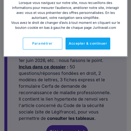
Téléchargez le dossier sur la maladie
Lorsque vous naviguez sur notre site, nous recueillons des
informations pour mesurer l’audience, améliorer notre site, interagir
professionnelle
avec vous et vous présenter des offres personnalisées. En les
autorisant, votre navigation sera simplifiée.
Vous souhaitez savoir comment identifier une
Vous avez le droit de changer d’avis à tout moment en cliquant sur le
maladie professionnelle et la faire reconnaître
bouton cookie en bas à gauche de chaque page Juritravail.com
? Point de départ de la maladie, procédure et
délai d'une demande de reconnaissance,
Paramétrer
Accepter & continuer
droits du salarié victime, faute inexcusable,
nouvelles règles applicables au plus tard au
1er juin 2026, etc. : nous faisons le point.
Inclus dans ce dossier
:
50
questions/réponses fondées en droit, 2
modèles de lettres, 3 fiches express et le
formulaire Cerfa de demande de
reconnaissance de maladie professionnelle.
Il contient le lien hypertexte de renvoi vers
l'article concerné du Code de la sécurité
sociale (site de Légifrance), pour vous
permettre de
consulter les tableaux
.