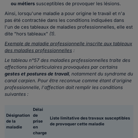
ou métiers
susceptibles de provoquer les lésions.
Ainsi, lorsqu'une maladie a pour origine le travail et n'a
pas été contractée dans les conditions indiquées dans
l'un de ces tableaux de maladies professionnelles, elle est
dite "hors tableaux"
(1)
.
Exemple de maladie professionnelle inscrite aux tableaux
des maladies professionnelles
:
Le tableau n°57 des maladies professionnelles traite des
affections périarticulaires provoquées par certains
gestes et postures de travail
, notamment du syndrome du
canal carpien. Pour être reconnue comme étant d'origine
professionnelle, l'affection doit remplir les conditions
suivantes :
Délai
Désignation
de
Liste limitative des travaux susceptibles
de la
prise
de provoquer cette maladie
maladie
en
charge