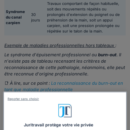
Travaux comportant de façon habituelle,
soit des mouvements répétés ou
Syndrome
30
prolongés d'extension du poignet ou de
du canal
jours
préhension de la main, soit un appui
carpien
carpien, soit une pression prolongée ou
répétée sur le talon de la main.
Exemple de maladies professionnelles hors tableaux
:
Le syndrome d'épuisement professionnel ou
burn-out
. Il
n'existe pas de tableau recensant les critères de
reconnaissance de cette pathologie, néanmoins, elle peut
être reconnue d'origine professionnelle.
📑
À lire, sur ce point :
La reconnaissance du burn-out en
tant que maladie professionnelle
Reporter sans choisir
Juritravail protège votre vie privée