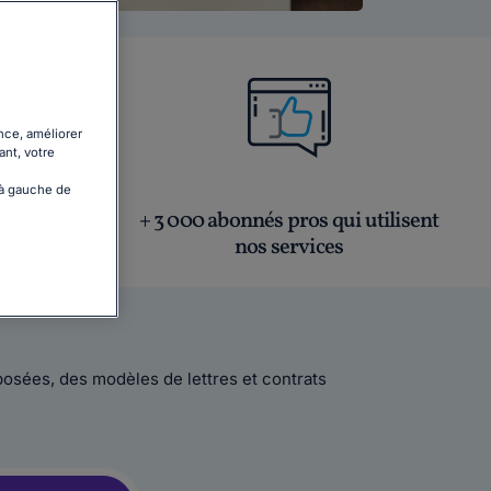
nce, améliorer
ant, votre
 à gauche de
 : droit
+ 3 000 abonnés pros qui utilisent
ille...
nos services
posées, des modèles de lettres et contrats