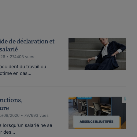
ide de déclaration et
salarié
026 • 274403 vues
ccident du travail ou
ctime en cas...
anctions,
dure
5/08/2026 • 797693 vues
e lorsqu'un salarié ne se
 des...