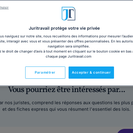
hoisir
Juritravail protège votre vie privée
s naviguez sur notre site, nous recueillons des informations pour mesurer l’audie
site, interagir avec vous et vous présenter des offres personnalisées. En les autoris
navigation sera simplifiée.
 le droit de changer d’avis à tout moment en cliquant sur le bouton cookie en bas
chaque page Juritravail.com
e de 50 juristes bac +5 et
Tous les droits adressés
700 avocats
social, droit de la fam
Paramétrer
Accepter & continuer
Vous pourriez être intéressés par...
par nos juristes, comprend les réponses aux questions les plus 
et des fiches express qui vous résument l'essentiel des lois.