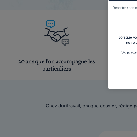
Reporter sans c
Lorsque vou
notre 
Vous avez
20 ans que l’on accompagne les
Une équip
particuliers
Chez Juritravail, chaque dossier, rédigé 