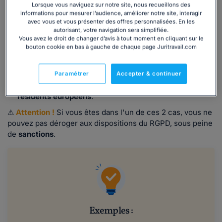
Lorsque vous naviguez sur notre site, nous recueillons des
informations pour mesurer l’audience, améliorer notre site, interagir
Le RGPD s’applique à
toutes les entreprises (et
avec vous et vous présenter des offres personnalisées. En les
organismes)
qui
traitent des données personnelles
dès
autorisant, votre navigation sera simplifiée.
lors
(2)
:
Vous avez le droit de changer d’avis à tout moment en cliquant sur le
bouton cookie en bas à gauche de chaque page Juritravail.com
qu'elles sont
établies
sur le territoire de l’Union
européenne
;
ou qu'elles sont établies dans des pays tiers à l'UE
Paramétrer
Accepter & continuer
mais
proposent des biens et des services à des
résidents européens
.
⚠
Attention !
Si vous êtes dans l'un de ces 2 cas, vous ne
pouvez pas déroger aux dispositions du RGPD, sous peine
de
sanctions
.
Exemples :