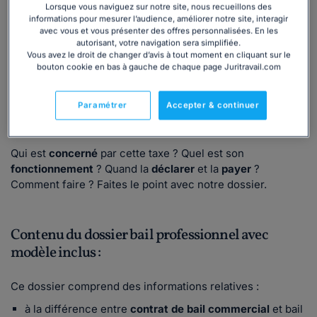
Qu'est-ce que la taxe sur les bureaux ? Qu'en est-il ?
Lorsque vous naviguez sur notre site, nous recueillons des
informations pour mesurer l’audience, améliorer notre site, interagir
La taxe sur les bureaux est une taxe qui concerne les
avec vous et vous présenter des offres personnalisées. En les
autorisant, votre navigation sera simplifiée.
locaux à usage de bureaux, les locaux commerciaux, les
Vous avez le droit de changer d’avis à tout moment en cliquant sur le
locaux de stockage et les surfaces de stationnement.
bouton cookie en bas à gauche de chaque page Juritravail.com
Versée chaque année, elle ne doit pas être confondue
avec la taxe pour création de bureaux ou de commerces
Paramétrer
Accepter & continuer
qui, quant à elle, est versée en 1 fois, lors de travaux de
construction ou d'aménagement.
Qui est
concerné
par cette taxe ? Quel est son
fonctionnement
? Quand la
déclarer
et la
payer
?
Comment faire ?
Faites le point avec notre dossier.
Contenu du dossier bail professionnel avec
modèle inclus :
Ce dossier comprend des informations relatives :
à la différence entre
contrat de bail commercial
et bail