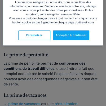
Lorsque vous naviguez sur notre site, nous recueillons des
La prime de salissure
informations pour mesurer l’audience, améliorer notre site, interagir
avec vous et vous présenter des offres personnalisées. En les
autorisant, votre navigation sera simplifiée.
La prime de salissure
dédommage les salariés des
Vous avez le droit de changer d’avis à tout moment en cliquant sur le
dépenses d'entretien qu'ils engagent afin de nettoyer
bouton cookie en bas à gauche de chaque page Juritravail.com
leurs vêtements de travail
.
📌
Exemple :
Paramétrer
Accepter & continuer
Un ouvrier du BTP peut recevoir cette prime pour
compenser le nettoyage fréquent de ses équipements.
La prime de pénibilité
La prime de pénibilité permet de
compenser des
conditions de travail difficiles
, c'est-à-dire le fait que
l'emploi occupé par le salarié l'expose à divers risques
pouvant avoir des conséquences négatives sur son état
de santé.
La prime de vacances
La
prime de vacances
est une
rémunération