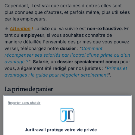
Cependant, il est vrai que certaines d'entres elles sont
plus connues que d'autres, et parfois même, plus utilisées
par les employeurs.
⚠
Attention
!
La
liste
qui va suivre est
non-exhaustive
. En
tant qu'
employeur
, si vous souhaitez connaître de
manière détaillée l'ensemble des primes que vous pouvez
verser, téléchargez notre
dossier
:
"
Comment
récompenser ses salariés par l'octroi d'une prime ou d'un
avantage ?
"
.
Salarié
, un
dossier spécialement conçu
pour
vous, a également été rédigé par nos juristes :
"
Primes et
avantages : le guide pour négocier sereinement
"
.
La prime de panier
Également appelée "panier-repas", elle est une
indemnité
Reporter sans choisir
versée à certains salariés au titre des repas pris durant
leur
temps de travail
, sous certaines conditions.
Ainsi, cette prime est versée uniquement en raison de
conditions de travail particulières.
Juritravail protège votre vie privée