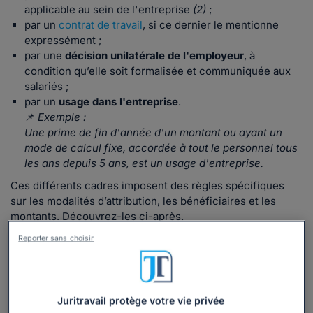
applicable au sein de l'entreprise
(2)
;
par un
contrat de travail
, si ce dernier le mentionne
expressément ;
par une
décision unilatérale de l'employeur
, à
condition qu’elle soit formalisée et communiquée aux
salariés ;
par un
usage dans l'entreprise
.
📌
Exemple :
Une prime de fin d'année d'un montant ou ayant un
mode de calcul fixe, accordée à tout le personnel tous
les ans depuis 5 ans, est un usage d'entreprise.
Ces différents cadres imposent des règles spécifiques
sur les modalités d’attribution, les bénéficiaires et les
montants. Découvrez-les ci-après.
Reporter sans choisir
Juritravail protège votre vie privée