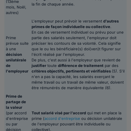
(13ème
la fin de chaque année.
mois, Noël,
autres)
L'employeur peut prévoir le versement
d'autres
primes de façon individuelle ou collective
.
En cas de versement individuel ou prévu pour une
Prime
partie des salariés seulement, l'employeur doit
prévue suite
préciser les contours de sa volonté. Cela signifie
à une
que le ou les bénéficiaire(s) doi(ven)t figurer sur
décision
l'écrit réalisé par l'employeur.
unilatérale
De plus, c'est aussi à l'employeur que revient de
de
justifier
toute
différence de traitement
par des
l'employeur
critères objectifs, pertinents et vérifiables
(5)
. S'il
n'en a pas la capacité, les salariés exerçant le
même travail ou un travail de même valeur, doivent
être rémunérés de manière équivalente
(6)
.
Prime de
partage de
la valeur
(par accord
Tout salarié visé par l'accord
qui met en place la
d'entreprise
prime (
accord d'entreprise
ou décision unilatérale
ou par
de l'employeur pouvant être individuelle ou
décision
collective).