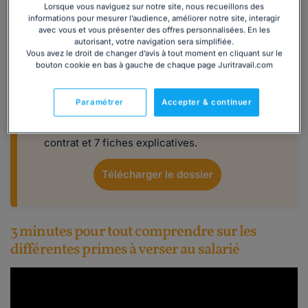
Lorsque vous naviguez sur notre site, nous recueillons des
Comment verser des primes à ses
informations pour mesurer l’audience, améliorer notre site, interagir
salariés ?
avec vous et vous présenter des offres personnalisées. En les
autorisant, votre navigation sera simplifiée.
Vous êtes employeur et vous souhaitez verser
Vous avez le droit de changer d’avis à tout moment en cliquant sur le
bouton cookie en bas à gauche de chaque page Juritravail.com
des primes et/ou des avantages à vos salariés
ou à l'un d'entre eux ? Découvrez comment
procéder grâce à notre dossier complet.
Paramétrer
Accepter & continuer
Inclus dans ce dossier :
65 questions-
réponses, 3 modèles de lettres, 1 modèle de
contrat et 7 fiches explicatives.
Télécharger le dossier
3 minutes pour tout comprendre sur les
différentes primes à verser au salarié