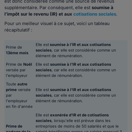
est donc considérée comme une source de revenus
supplémentaire. Par conséquent, elle est
soumise à
l’impôt sur le revenu (IR) et aux
cotisations sociales
.
Pour un meilleur visuel à ce sujet, voici un tableau
récapitulatif :
Elle est
soumise à l'IR et aux cotisations
Prime de
sociales
, car elle est considérée comme un
13ème mois
élément de rémunération
.
Prime de
Noël
Elle est
soumise à l'IR et aux cotisations
versée par
sociales
, car elle est considérée comme un
l'employeur
élément de rémunération
.
Toute
autre
prime
versée
Elle est
soumise à l'IR et aux cotisations
par
sociales
, car elle est considérée comme un
l'employeur
élément de rémunération
.
en fin d'année
Elle est
exonérée d'IR et de cotisations
sociales
, lorsqu'elle est prévue dans les
Prime de
entreprises de moins de 50 salariés et que le
partage de la
salarié bénéficiaire gagne un salaire mensuel 3