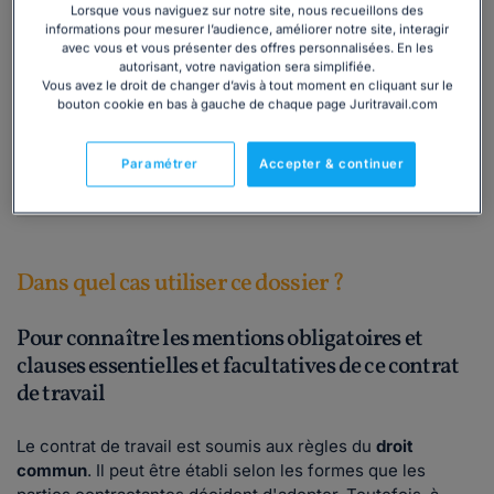
semaine ou le mois ;
Lorsque vous naviguez sur notre site, nous recueillons des
informations pour mesurer l’audience, améliorer notre site, interagir
le cas de certains CDI particuliers : le
CDI intermittent
avec vous et vous présenter des offres personnalisées. En les
et le
CDI chantier, CDI d'engagement maritime
;
autorisant, votre navigation sera simplifiée.
les différents
modèles de contrats de travail
en CDI et
Vous avez le droit de changer d’avis à tout moment en cliquant sur le
bouton cookie en bas à gauche de chaque page Juritravail.com
leur contenu.
Paramétrer
Accepter & continuer
Lire la suite
Dans quel cas utiliser ce dossier ?
Pour connaître les mentions obligatoires et
clauses essentielles et facultatives de ce contrat
de travail
Le contrat de travail est soumis aux règles du
droit
commun
. Il peut être établi selon les formes que les