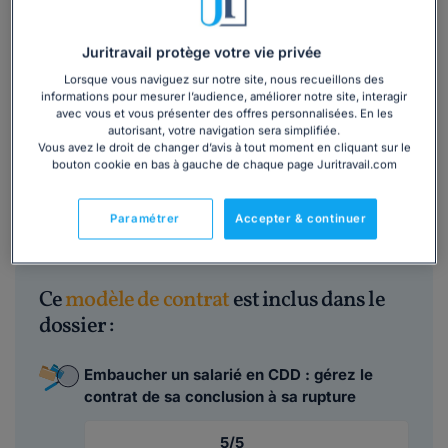
À ce titre, la Loi permet à l’employeur de
transformer un
CDD en CDI
en rédigeant un
avenant au contrat de travail
à durée déterminée. En effet, il n’est pas obligatoire de
Juritravail protège votre vie privée
conclure un nouveau contrat, dès lors que le CDD est
Lorsque vous naviguez sur notre site, nous recueillons des
transformé en CDI aux mêmes conditions que le contrat
informations pour mesurer l’audience, améliorer notre site, interagir
initial et sans interruption entre les 2 contrats.
avec vous et vous présenter des offres personnalisées. En les
autorisant, votre navigation sera simplifiée.
Nous vous proposons un modèle d'avenant prêt à l'emploi
Vous avez le droit de changer d’avis à tout moment en cliquant sur le
et téléchargeable en 1 clic !
bouton cookie en bas à gauche de chaque page Juritravail.com
Lire la suite
Paramétrer
Accepter & continuer
Ce
modèle de contrat
est inclus dans le
dossier :
Embaucher un salarié en CDD : gérez le
contrat de sa conclusion à sa rupture
5/5