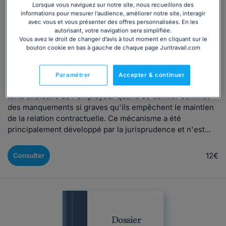
Prise d'acte CDD/CDI : rompre son contrat
Lorsque vous naviguez sur notre site, nous recueillons des
sans démission
informations pour mesurer l’audience, améliorer notre site, interagir
avec vous et vous présenter des offres personnalisées. En les
Rédigé par Valentin Bosseno, mis à jour le 05/05/2026
autorisant, votre navigation sera simplifiée.
Vous avez le droit de changer d’avis à tout moment en cliquant sur le
bouton cookie en bas à gauche de chaque page Juritravail.com
Prendre acte de la rupture de son contrat de travail aux
torts de l'employeur La prise d'acte est un mode de
Paramétrer
Accepter & continuer
rupture du contrat de travail à l'initiative du salarié et aux
torts exclusifs de l'employeur quand ce dernier commet
des manquements si graves qu'ils empêchent le maintien
de la relation contractuelle. Ce mécanisme a été
principalement développé par la jurisprudence et n'est...
12€
Consulter
Dossier