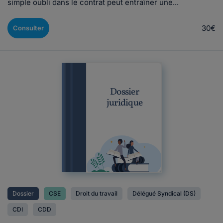
simple oubli dans le contrat peut entraîner une...
30€
Consulter
Dossier
juridique
Dossier
CSE
Droit du travail
Délégué Syndical (DS)
CDI
CDD