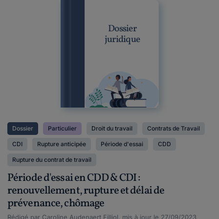
Dossier
juridique
Dossier
Particulier
Droit du travail
Contrats de Travail
CDI
Rupture anticipée
Période d'essai
CDD
Rupture du contrat de travail
Période d'essai en CDD & CDI :
renouvellement, rupture et délai de
prévenance, chômage
Rédigé par Caroline Audenaert Filliol, mis à jour le 27/09/2023