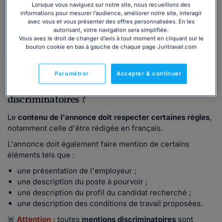
Lorsque vous naviguez sur notre site, nous recueillons des
démarches.
informations pour mesurer l’audience, améliorer notre site, interagir
avec vous et vous présenter des offres personnalisées. En les
autorisant, votre navigation sera simplifiée.
Téléchargez-le
Vous avez le droit de changer d’avis à tout moment en cliquant sur le
bouton cookie en bas à gauche de chaque page Juritravail.com
Comment rédiger une offre d'emploi conforme à
Paramétrer
Accepter & continuer
la législation et éviter les critères
discriminatoires ?
Le
contenu de l'annonce
doit respecter certaines règles
,
notamment celle d'être rédigée en français.
L'annonce doit également faire mention de certains
éléments tels que :
une présentation de l'employeur ;
une description du poste à pourvoir ;
une description du profil du candidat recherché ;
une description des conditions de travail proposées.
🚨
Attention
:
toutes
mentions discriminatoires
sont