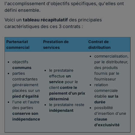
l'accomplissement d'objectifs spécifiques, qu'elles ont
défini ensemble.
Voici un
tableau récapitulatif
des principales
caractéristiques des ces 3 contrats :
Partenariat
Prestation de
Contrat de
commercial
services
distribution
commercialisation,
objectifs
par le distributeur,
communs
des produits
le prestataire
parties
fournis par le
effectue
un
contractantes
fournisseur
service
pour le
généralement
relation
client
contre le
placées sur un
commerciale
paiement d'un prix
pied d'égalité
établie
sur la
déterminé
l'une et l'autre
durée
le prestataire reste
des parties
possibilité
indépendant
conserve son
d'insertion d'une
indépendance
clause
d'exclusivité